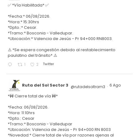
✅ *Vía Habilitada* ✅
*Fecha:* 06/08/2026.
*Hora:* 15:30hrs
*Dpto.:* Cesar.
*Tramo:* Bosconia - Valledupar.
*Ubicación:* Valencia de Jesús - Pr 94+000 RN8003.
⚠️ *Se espera congestión debido al restablecimiento
paulatino del tránsito* ⚠️
Twitter
1
2
Ruta del Sol Sector 3
6 Ago
@rutadelsoltram3
·
*🚧 Cierre total de vía 🚧*
*Fecha: 06/08/2026.
*Hora: 11:10hrs
*Dpto.: Cesar
*Tramo:* Bosconia - Valledupar
*Ubicación: Valencia de Jesús - Pr 94+000 RN 8003
*Novedad:* Cierre total de vía por razones ajenas al