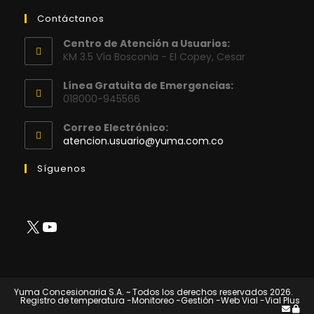
Contáctanos
Centro de Atención a Usuarios:
KM 3.5 Vía Bosconia - El Copey, Cesar
Línea Gratuita de Emergencias:
018000-945566
Correo Electrónico:
Se
atencion.usuario@yuma.com.co
abre
en
Síguenos
tu
aplicación
X
YouTube
Yuma Concesionaria S.A. ~ Todos los derechos reservados 2026.
Registro de temperatura
-Monitoreo
-Gestión
-Web Vial
-Vial Plus