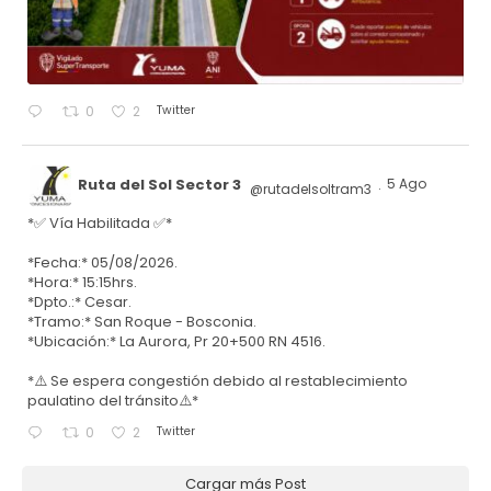
Twitter
0
2
Ruta del Sol Sector 3
5 Ago
@rutadelsoltram3
·
*✅ Vía Habilitada ✅*
*Fecha:* 05/08/2026.
*Hora:* 15:15hrs.
*Dpto.:* Cesar.
*Tramo:* San Roque - Bosconia.
*Ubicación:* La Aurora, Pr 20+500 RN 4516.
*⚠️ Se espera congestión debido al restablecimiento
paulatino del tránsito⚠️*
Twitter
0
2
Cargar más Post