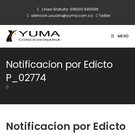
Ir
Línea Gratuita:
018000 945566
al
atencion.usuario@yuma.com.co
Twitter
contenido
MENÚ
Notificacion por Edicto
P_02774
Notificacion por Edicto