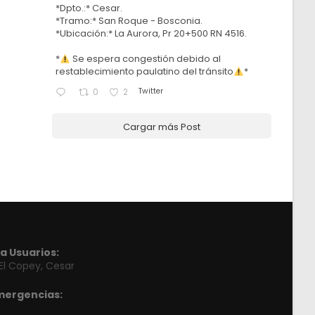
*Dpto.:* Cesar.
*Tramo:* San Roque - Bosconia.
*Ubicación:* La Aurora, Pr 20+500 RN 4516.
*
Se espera congestión debido al
restablecimiento paulatino del tránsito
*
Twitter
0
2
Cargar más Post
a Usuarios:
 El Copey, Cesar
mergencias: