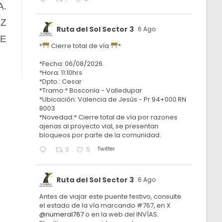
A.
UZ
Ruta del Sol Sector 3
6 Ago
DE
*
Cierre total de vía
*
*Fecha: 06/08/2026.
*Hora: 11:10hrs
*Dpto.: Cesar
*Tramo:* Bosconia - Valledupar
*Ubicación: Valencia de Jesús - Pr 94+000 RN
8003
*Novedad:* Cierre total de vía por razones
ajenas al proyecto vial, se presentan
bloqueos por parte de la comunidad.
Twitter
3
5
Ruta del Sol Sector 3
6 Ago
Antes de viajar este puente festivo, consulte
el estado de la vía marcando #767, en X
@numeral767
o en la web del INVÍAS.