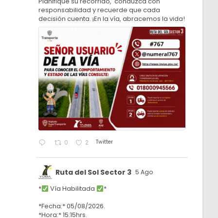
Planifique su recorrido, conduzca con
responsabilidad y recuerde que cada
decisión cuenta. ¡En la vía, abracemos la vida!
Twitter
0
2
Ruta del Sol Sector 3
5 Ago
*
Vía Habilitada
*
*Fecha:* 05/08/2026.
*Hora:* 15:15hrs.