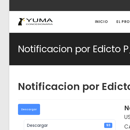
Ir
al
contenido
INICIO
EL PR
Notificacion por Edicto 
Notificacion por Edic
N
Descargar
US
Descargar
CA
93