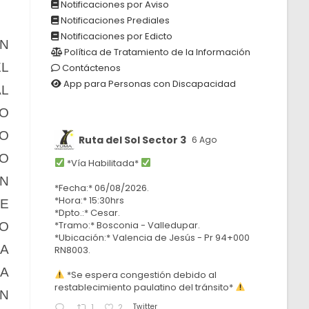
Notificaciones por Aviso
Notificaciones Prediales
Notificaciones por Edicto
ÚN
Política de Tratamiento de la Información
L
Contáctenos
App para Personas con Discapacidad
L
O
RO
Ruta del Sol Sector 3
6 Ago
O
*Vía Habilitada*
ON
*Fecha:* 06/08/2026.
*Hora:* 15:30hrs
SE
*Dpto.:* Cesar.
*Tramo:* Bosconia - Valledupar.
O
*Ubicación:* Valencia de Jesús - Pr 94+000
MA
RN8003.
LA
*Se espera congestión debido al
restablecimiento paulatino del tránsito*
N
Twitter
1
2