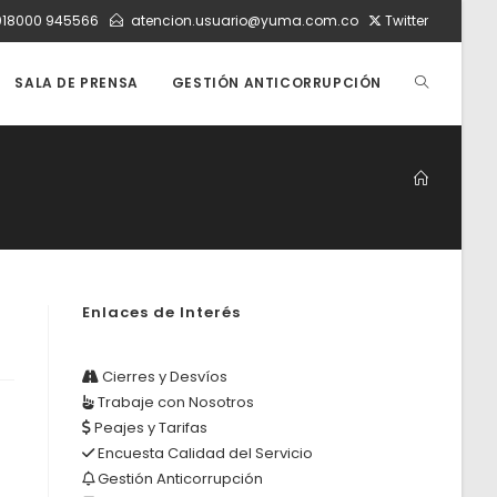
018000 945566
atencion.usuario@yuma.com.co
Twitter
ALTERNAR
SALA DE PRENSA
GESTIÓN ANTICORRUPCIÓN
BÚSQUEDA
DE
Enlaces de Interés
LA
Cierres y Desvíos
Trabaje con Nosotros
WEB
Peajes y Tarifas
Encuesta Calidad del Servicio
Gestión Anticorrupción