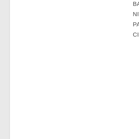
B
N
P
C