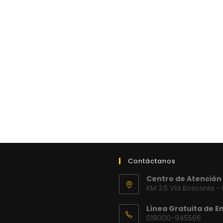
Contáctanos
Centro de Atención 
KM 3.5 Vía Bosconia -
Línea Gratuita de E
018000-945566