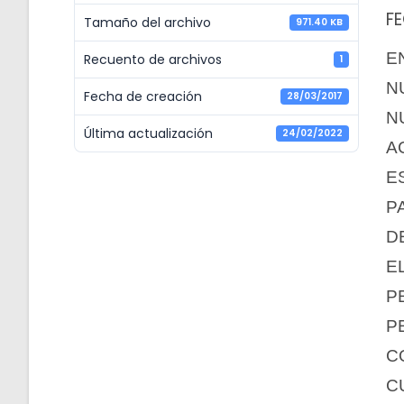
FE
Tamaño del archivo
971.40 KB
E
Recuento de archivos
1
N
Fecha de creación
28/03/2017
N
Última actualización
24/02/2022
A
E
P
D
E
P
P
C
C