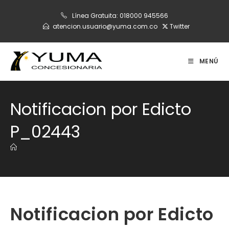
Ir
Línea Gratuita:
018000 945566
al
atencion.usuario@yuma.com.co
Twitter
contenido
MENÚ
Notificacion por Edicto
P_02443
Notificacion por Edicto