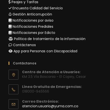
Peajes y Tarifas
Encuesta Calidad del Servicio
Gestión Anticorrupción
Notificaciones por aviso
Notificaciones Prediales
Notificaciones por Edicto
Política de tratamiento de la información
Contáctenos
App para Personas con Discapacidad
Contáctanos
Centro de Atención a Usuarios:
KM 3.5 Vía Bosconia - El Copey, Cesar
Línea Gratuita de Emergencias:
018000-945566
Correo Electrónico:
Se
atencion.usuario@yuma.com.co