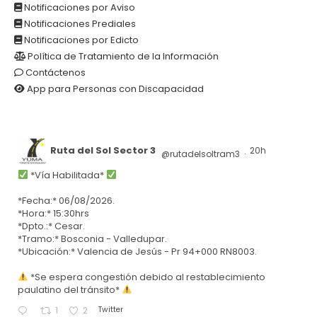
Notificaciones por Aviso
Notificaciones Prediales
Notificaciones por Edicto
Política de Tratamiento de la Información
Contáctenos
App para Personas con Discapacidad
Ruta del Sol Sector 3
20h
@rutadelsoltram3
·
*Vía Habilitada*
*Fecha:* 06/08/2026.
*Hora:* 15:30hrs
*Dpto.:* Cesar.
*Tramo:* Bosconia - Valledupar.
*Ubicación:* Valencia de Jesús - Pr 94+000 RN8003.
*Se espera congestión debido al restablecimiento
paulatino del tránsito*
Twitter
1
2