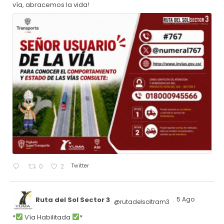
vía, abracemos la vida!
Twitter
0
2
Ruta del Sol Sector 3
5 Ago
@rutadelsoltram3
·
*
Vía Habilitada
*