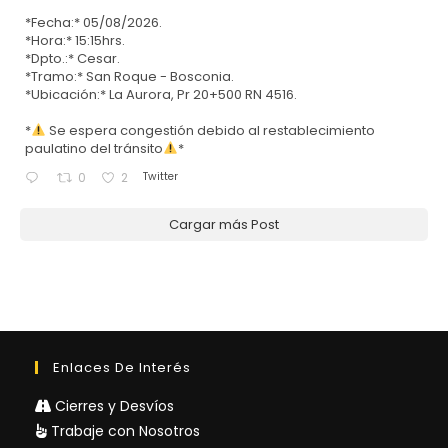
*Fecha:* 05/08/2026.
*Hora:* 15:15hrs.
*Dpto.:* Cesar.
*Tramo:* San Roque - Bosconia.
*Ubicación:* La Aurora, Pr 20+500 RN 4516.
*
Se espera congestión debido al restablecimiento
paulatino del tránsito
*
Twitter
0
2
Cargar más Post
Enlaces De Interés
Cierres y Desvíos
Trabaje con Nosotros