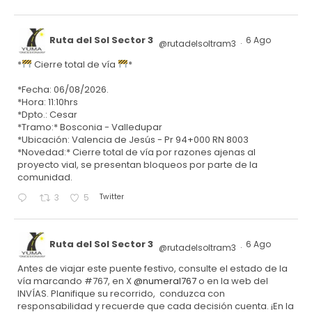
Ruta del Sol Sector 3
6 Ago
@rutadelsoltram3
·
*
Cierre total de vía
*
*Fecha: 06/08/2026.
*Hora: 11:10hrs
*Dpto.: Cesar
*Tramo:* Bosconia - Valledupar
*Ubicación: Valencia de Jesús - Pr 94+000 RN 8003
*Novedad:* Cierre total de vía por razones ajenas al
proyecto vial, se presentan bloqueos por parte de la
comunidad.
Twitter
3
5
Ruta del Sol Sector 3
6 Ago
@rutadelsoltram3
·
Antes de viajar este puente festivo, consulte el estado de la
vía marcando #767, en X
@numeral767
o en la web del
INVÍAS. Planifique su recorrido, conduzca con
responsabilidad y recuerde que cada decisión cuenta. ¡En la