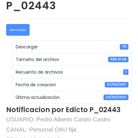
P_02443
Descargar
Descargar
75
Tamaño del archivo
565.41 KB
Recuento de archivos
1
Fecha de creación
07/04/2017
Última actualización
24/02/2022
Notificacion por Edicto P_02443
USUARIO: P
edro Alberto Castro Castro
CANAL: Personal OAU fija