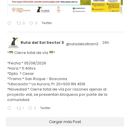
Twitter
0
0
Ruta del Sol Sector 3
24h
@rutadelsoltram3
·
*
Cierre total de vía
*
*Fecha:* 05/08/2026
*Hora:* 11:40hrs
*Dpto.:* Cesar
*Tramo:* San Roque - Bosconia.
*Ubicación:* La Aurora, Pr 20+500 RN 4516
*Novedad:* Cierre total de vía por razones ajenas al
proyecto vial, se presentan bloqueos por parte de la
comunidad.
Twitter
1
2
Cargar más Post