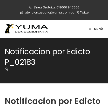
Ir
Línea Gratuita:
018000 945566
al
atencion.usuario@yuma.com.co
Twitter
contenido
MENÚ
Notificacion por Edicto
P_02183
Notificacion por Edicto