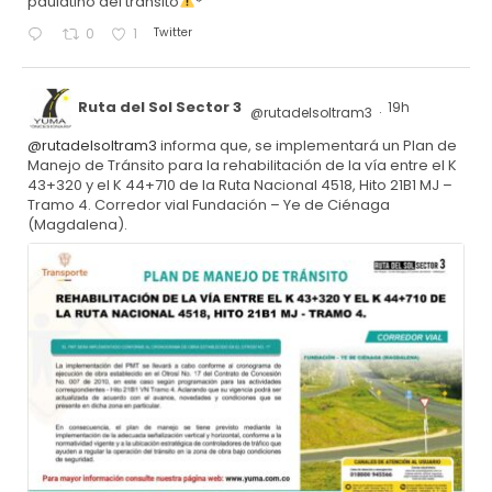
paulatino del tránsito
*
Twitter
0
1
Ruta del Sol Sector 3
19h
@rutadelsoltram3
·
@rutadelsoltram3
informa que, se implementará un Plan de
Manejo de Tránsito para la rehabilitación de la vía entre el K
43+320 y el K 44+710 de la Ruta Nacional 4518, Hito 21B1 MJ –
Tramo 4. Corredor vial Fundación – Ye de Ciénaga
(Magdalena).