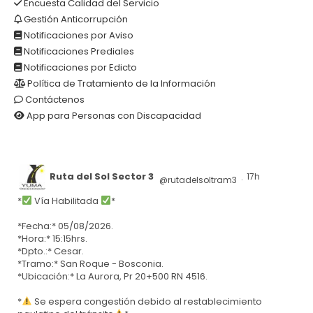
Encuesta Calidad del Servicio
Gestión Anticorrupción
Notificaciones por Aviso
Notificaciones Prediales
Notificaciones por Edicto
Política de Tratamiento de la Información
Contáctenos
App para Personas con Discapacidad
Ruta del Sol Sector 3
17h
@rutadelsoltram3
·
*
Vía Habilitada
*
*Fecha:* 05/08/2026.
*Hora:* 15:15hrs.
*Dpto.:* Cesar.
*Tramo:* San Roque - Bosconia.
*Ubicación:* La Aurora, Pr 20+500 RN 4516.
*
Se espera congestión debido al restablecimiento