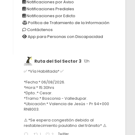
Notificaciones por Aviso
Notificaciones Prediales
Notificaciones por Edicto
Política de Tratamiento de la Información
Contáctenos
App para Personas con Discapacidad
Ruta del Sol Sector 3
12h
✅ *Vía Habilitada* ✅
*Fecha:* 06/08/2026.
*Hora:* 15:30hrs
*Dpto.:* Cesar.
*Tramo:* Bosconia - Valledupar.
*Ubicación:* Valencia de Jesús - Pr 94+000
RN8003.
⚠️ *Se espera congestión debido al
restablecimiento paulatino del tránsito* ⚠️
Twitter
1
2