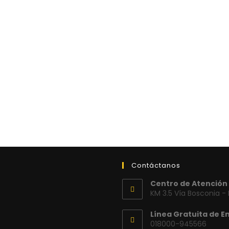
Contáctanos
Centro de Atención 
KM 3.5 Vía Bosconia -
Línea Gratuita de E
018000-945566