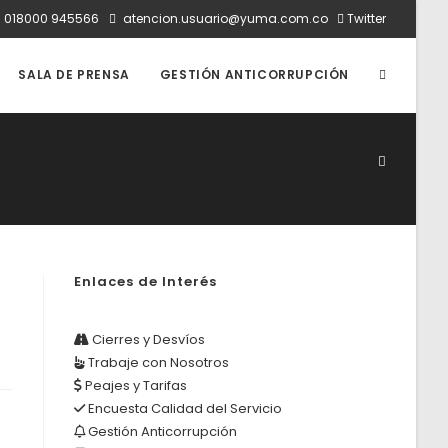
:
018000 945566
atencion.usuario@yuma.com.co
Twitter
ALTERNAR
SALA DE PRENSA
GESTIÓN ANTICORRUPCIÓN
BÚSQUED
DE
Enlaces de Interés
LA
Cierres y Desvíos
Trabaje con Nosotros
WEB
Peajes y Tarifas
Encuesta Calidad del Servicio
Gestión Anticorrupción