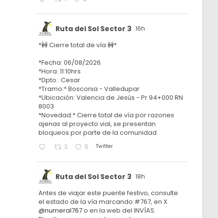
Ruta del Sol Sector 3
16h
*🚧 Cierre total de vía 🚧*
*Fecha: 06/08/2026.
*Hora: 11:10hrs
*Dpto.: Cesar
*Tramo:* Bosconia - Valledupar
*Ubicación: Valencia de Jesús - Pr 94+000 RN
8003
*Novedad:* Cierre total de vía por razones
ajenas al proyecto vial, se presentan
bloqueos por parte de la comunidad.
Twitter
3
5
Ruta del Sol Sector 3
18h
Antes de viajar este puente festivo, consulte
el estado de la vía marcando #767, en X
@numeral767
o en la web del INVÍAS.