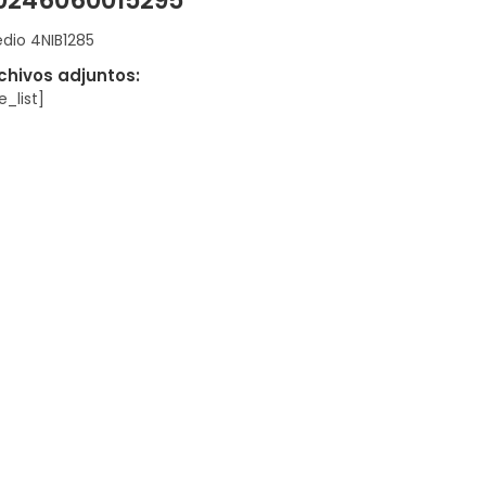
0246060015295
edio 4NIB1285
chivos adjuntos:
le_list]