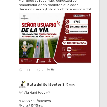
Planifique su recorrido, conduzca con
responsabilidad y recuerde que cada
decisión cuenta. ¡En la vía, abracemos la vida!
Twitter
0
2
Ruta del Sol Sector 3
5 Ago
*✅ Vía Habilitada ✅*
*Fecha:* 05/08/2026.
*Hora:* 15:15hrs.