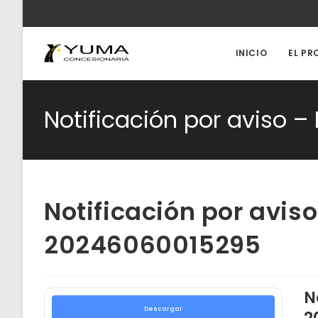
Ir
al
contenido
INICIO
EL PR
Notificación por aviso 
Notificación por avis
20246060015295
N
Descargar