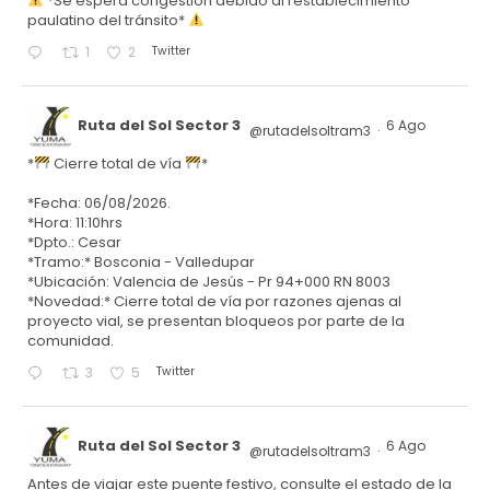
*Se espera congestión debido al restablecimiento
paulatino del tránsito*
Twitter
1
2
Ruta del Sol Sector 3
6 Ago
@rutadelsoltram3
·
*
Cierre total de vía
*
*Fecha: 06/08/2026.
*Hora: 11:10hrs
*Dpto.: Cesar
*Tramo:* Bosconia - Valledupar
*Ubicación: Valencia de Jesús - Pr 94+000 RN 8003
*Novedad:* Cierre total de vía por razones ajenas al
proyecto vial, se presentan bloqueos por parte de la
comunidad.
Twitter
3
5
Ruta del Sol Sector 3
6 Ago
@rutadelsoltram3
·
Antes de viajar este puente festivo, consulte el estado de la