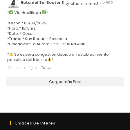
Ruta del Sol Sector 3
5 Ago
@rutadelsoltram3
·
*
Vía Habilitada
*
*Fecha:* 05/08/2026.
*Hora:* 15:15hrs.
*Dpto.:* Cesar.
*Tramo:* San Roque - Bosconia.
*Ubicación:* La Aurora, Pr 20+500 RN 4516.
*
Se espera congestión debido al restablecimiento
paulatino del tránsito
*
Twitter
0
2
Cargar más Post
Enlaces De Interés