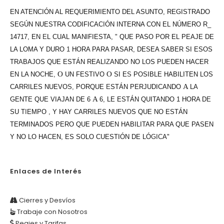
EN ATENCIÓN AL REQUERIMIENTO DEL ASUNTO, REGIS
T
RADO
SEGÚN NUESTRA CODIFICAC
I
ÓN INTERNA CON EL NÚMERO R_
14717, EN
E
L CUAL MANIFIESTA,
"
QUE PASO
P
OR EL PEAJE DE
LA LOMA Y DURO
1
HORA PARA PASAR,
DESEA SABER SI ESOS
TR
A
BAJOS QUE ESTÁN REALI
Z
AND
O
NO LOS PUEDEN HACER
O
O
EN LA NO
C
HE
,
UN FESTIVO
SI E
S
POSIBLE HABILITEN LOS
A
CAR
R
ILES NUEVO
S,
PORQUE
E
STÁN PERJUDICANDO
LA
A
GENTE QUE VIAJAN DE 6
6, LE ESTÁN QUITANDO 1 HORA D
E
SU T
I
EMPO
,
Y HAY
C
ARRILES NUEVOS QUE NO ESTÁN
TERMINADOS PERO QUE PUEDEN HABILITAR PARA QUE PASEN
Y NO LO HACEN, ES SOLO CUESTIÓN DE LÓ
GIC
A"
Enlaces de Interés
Cierres y Desvíos
Trabaje con Nosotros
Peajes y Tarifas