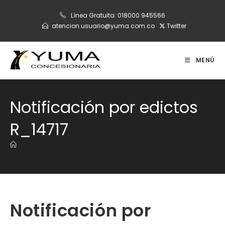
Ir
Línea Gratuita:
018000 945566
al
atencion.usuario@yuma.com.co
Twitter
contenido
MENÚ
Notificación por edictos
R_14717
Notificación por