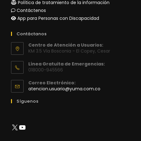
Política de tratamiento de la información
Contáctenos
App para Personas con Discapacidad
Contáctanos
Centro de Atención a Usuarios:
KM 3.5 Vía Bosconia - El Copey, Cesar
Línea Gratuita de Emergencias:
018000-945566
Correo Electrónico:
Se
atencion.usuario@yuma.com.co
abre
en
Síguenos
tu
aplicación
X
YouTube