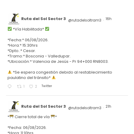
Ruta del Sol Sector 3
16h
@rutadelsoltram3
·
*Vía Habilitada*
*Fecha:* 06/08/2026.
*Hora:* 15:30hrs
*Dpto.:* Cesar.
*Tramo:* Bosconia - Valledupar.
*Ubicación:* Valencia de Jesús - Pr 94+000 RN8003.
*Se espera congestión debido al restablecimiento
paulatino del tránsito*
Twitter
1
2
Ruta del Sol Sector 3
21h
@rutadelsoltram3
·
*
Cierre total de vía
*
*Fecha: 06/08/2026.
*Hora: 11:10hrs