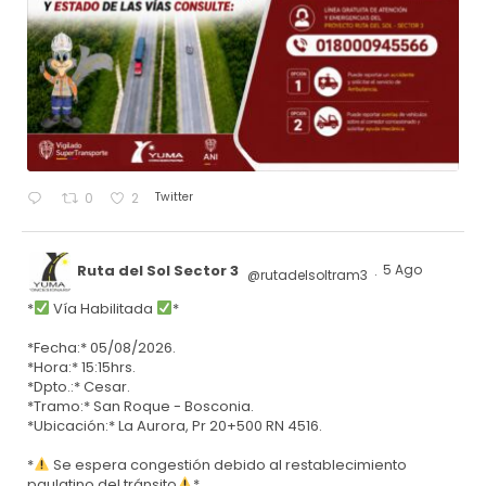
Twitter
0
2
Ruta del Sol Sector 3
5 Ago
@rutadelsoltram3
·
*
Vía Habilitada
*
*Fecha:* 05/08/2026.
*Hora:* 15:15hrs.
*Dpto.:* Cesar.
*Tramo:* San Roque - Bosconia.
*Ubicación:* La Aurora, Pr 20+500 RN 4516.
*
Se espera congestión debido al restablecimiento
paulatino del tránsito
*