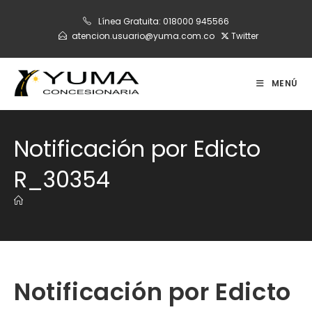
Ir
Línea Gratuita:
018000 945566
al
atencion.usuario@yuma.com.co
Twitter
contenido
MENÚ
Notificación por Edicto
R_30354
Notificación por Edicto