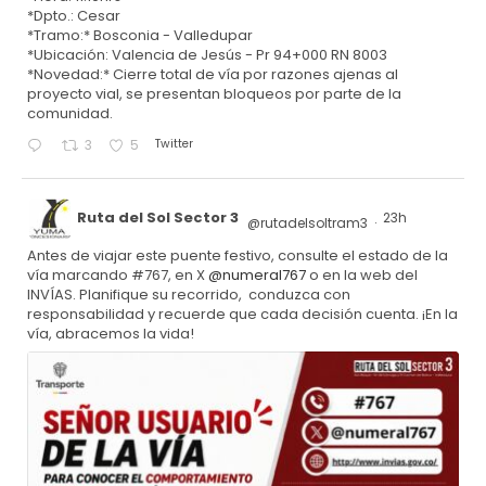
*Dpto.: Cesar
*Tramo:* Bosconia - Valledupar
*Ubicación: Valencia de Jesús - Pr 94+000 RN 8003
*Novedad:* Cierre total de vía por razones ajenas al
proyecto vial, se presentan bloqueos por parte de la
comunidad.
Twitter
3
5
Ruta del Sol Sector 3
23h
@rutadelsoltram3
·
Antes de viajar este puente festivo, consulte el estado de la
vía marcando #767, en X
@numeral767
o en la web del
INVÍAS. Planifique su recorrido, conduzca con
responsabilidad y recuerde que cada decisión cuenta. ¡En la
vía, abracemos la vida!