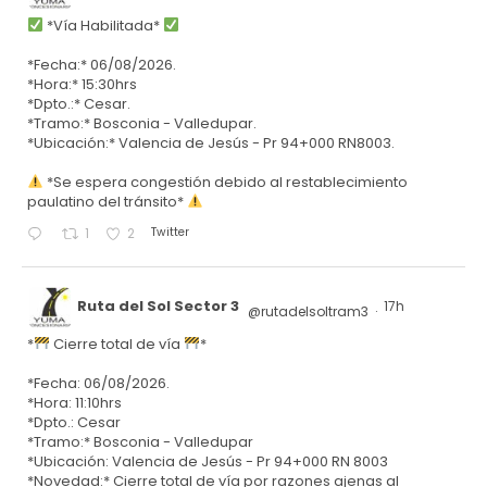
*Vía Habilitada*
*Fecha:* 06/08/2026.
*Hora:* 15:30hrs
*Dpto.:* Cesar.
*Tramo:* Bosconia - Valledupar.
*Ubicación:* Valencia de Jesús - Pr 94+000 RN8003.
*Se espera congestión debido al restablecimiento
paulatino del tránsito*
Twitter
1
2
Ruta del Sol Sector 3
17h
@rutadelsoltram3
·
*
Cierre total de vía
*
*Fecha: 06/08/2026.
*Hora: 11:10hrs
*Dpto.: Cesar
*Tramo:* Bosconia - Valledupar
*Ubicación: Valencia de Jesús - Pr 94+000 RN 8003
*Novedad:* Cierre total de vía por razones ajenas al