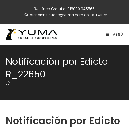
Ir
Línea Gratuita:
018000 945566
al
atencion.usuario@yuma.com.co
Twitter
contenido
MENÚ
Notificación por Edicto
R_22650
Notificación por Edicto