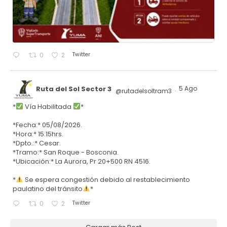
Twitter
0
2
Ruta del Sol Sector 3
5 Ago
@rutadelsoltram3
·
*
Vía Habilitada
*
*Fecha:* 05/08/2026.
*Hora:* 15:15hrs.
*Dpto.:* Cesar.
*Tramo:* San Roque - Bosconia.
*Ubicación:* La Aurora, Pr 20+500 RN 4516.
*
Se espera congestión debido al restablecimiento
paulatino del tránsito
*
Twitter
0
2