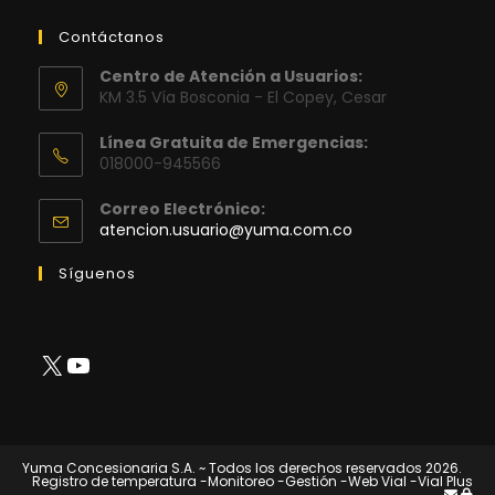
Contáctanos
Centro de Atención a Usuarios:
KM 3.5 Vía Bosconia - El Copey, Cesar
Línea Gratuita de Emergencias:
018000-945566
Correo Electrónico:
Se
atencion.usuario@yuma.com.co
abre
en
Síguenos
tu
aplicación
X
YouTube
Yuma Concesionaria S.A. ~ Todos los derechos reservados 2026.
Registro de temperatura
-Monitoreo
-Gestión
-Web Vial
-Vial Plus