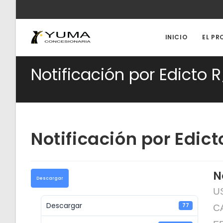
Ir
al
contenido
INICIO
EL PR
Notificación por Edicto 
Notificación por Edic
N
Descargar
U
Descargar
77
CA