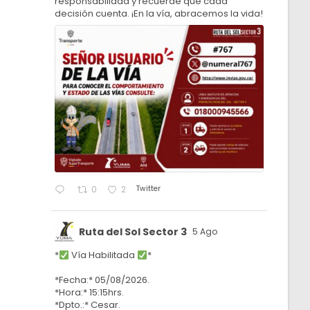
responsabilidad y recuerde que cada
decisión cuenta. ¡En la vía, abracemos la vida!
Twitter
0
2
Ruta del Sol Sector 3
5 Ago
*
Vía Habilitada
*
*Fecha:* 05/08/2026.
*Hora:* 15:15hrs.
*Dpto.:* Cesar.