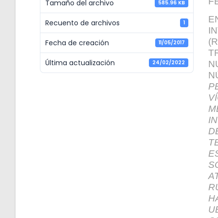
F
Tamaño del archivo
585.96 KB
E
Recuento de archivos
1
I
(
Fecha de creación
11/05/2017
T
Última actualización
24/02/2022
N
N
P
V
M
I
N
D
T
E
A
R
H
U