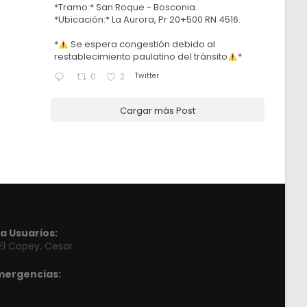
*Tramo:* San Roque - Bosconia.
*Ubicación:* La Aurora, Pr 20+500 RN 4516.
*
Se espera congestión debido al
restablecimiento paulatino del tránsito
*
Twitter
0
2
Cargar más Post
a Usuarios:
 El Copey, Cesar
mergencias: