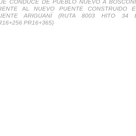
UE CONDUC
E
DE PUEBLO NUEVO A BOSCON
RENTE
AL
NUEVO PUENTE C
O
NSTRUIDO 
U
ENTE
A
RIGUANÍ (RUTA 8003 HITO 34 
R16+256 PR16+365)