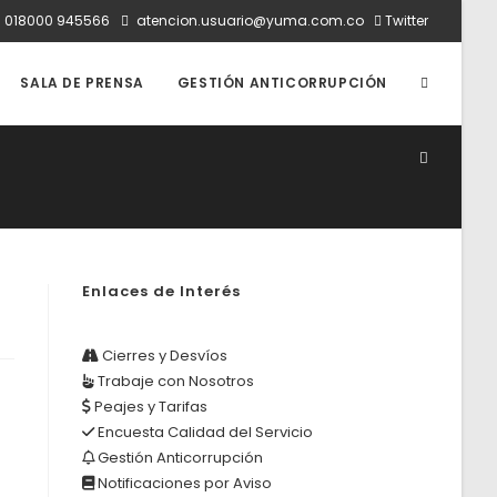
:
018000 945566
atencion.usuario@yuma.com.co
Twitter
ALTERNAR
SALA DE PRENSA
GESTIÓN ANTICORRUPCIÓN
BÚSQUED
DE
Enlaces de Interés
LA
Cierres y Desvíos
Trabaje con Nosotros
Peajes y Tarifas
WEB
Encuesta Calidad del Servicio
Gestión Anticorrupción
Notificaciones por Aviso