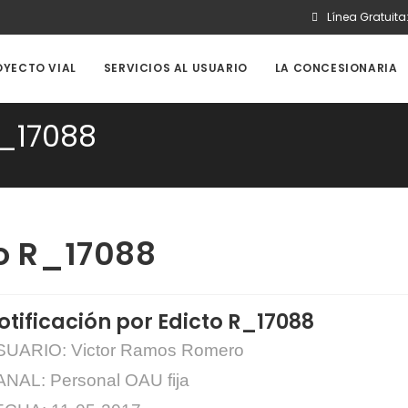
Línea Gratuita
OYECTO VIAL
SERVICIOS AL USUARIO
LA CONCESIONARIA
R_17088
to R_17088
otificación por Edicto R_17088
SUARIO: Victor Ramos Romero
NAL: Personal OAU fija