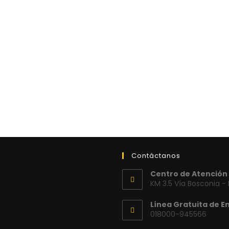
Contáctanos
Centro de Atención 
KM 3.5 Vía Bosconia -
Línea Gratuita de E
018000-945566