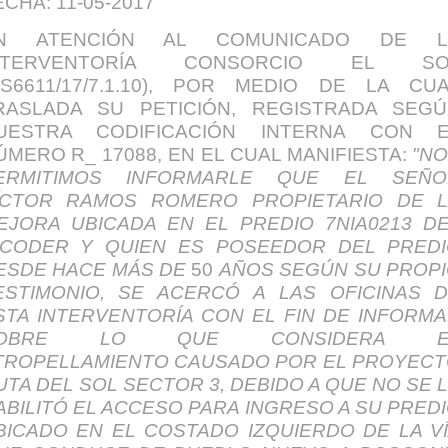
ECHA: 11-05-2017
N ATENCIÓN AL COMUNICADO DE L
NTERVENTORÍA CONSORCIO EL SO
RS6611/17/7.1.10), POR MEDIO DE LA CU
RASLADA SU PETICIÓN, REGISTRADA SEG
UESTRA CODIFICACIÓN INTERNA CON E
ÚMERO R_ 17088, EN EL CUAL MANIFIESTA:
"
N
O
ERMITIMOS INFORMARLE QUE EL SEÑO
ÍCTOR RA
M
OS ROMERO PROPIETARIO DE 
EJORA UB
I
CADA EN EL PREDIO 7NIA0213 D
CO
D
ER Y QUIEN ES POSEEDOR DEL P
R
ED
ESDE HACE MÁS DE
50
AÑOS SEGÚN SU PROP
ESTIMONIO, SE ACERCÓ A
L
A
S OFICINAS 
STA INTERVENTORÍA CON EL FIN DE INFORM
SOBRE
L
O QUE CO
N
SIDERA E
TROPELLAMIENTO CAUSADO POR EL PROYEC
UTA DEL SOL SECTOR 3, DEBIDO A QUE NO SE 
ABILITÓ EL ACCESO PARA INGRESO A SU PRED
BICADO EN EL COSTADO
I
ZQ
U
IERDO DE LA V