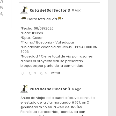
IA
EN
Ruta del Sol Sector 3
6 Ago
B,
*
Cierre total de vía
*
*Fecha: 06/08/2026.
*Hora: 11:10hrs
*Dpto.: Cesar
*Tramo:* Bosconia - Valledupar
*Ubicación: Valencia de Jesús - Pr 94+000 RN
8003
*Novedad:* Cierre total de vía por razones
ajenas al proyecto vial, se presentan
bloqueos por parte de la comunidad.
Twitter
3
5
Ruta del Sol Sector 3
6 Ago
Antes de viajar este puente festivo, consulte
el estado de la vía marcando #767, en X
@numeral767
o en la web del INVÍAS.
Planifique su recorrido, conduzca con