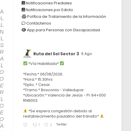
Notificaciones Prediales
Notificaciones por Edicto
A
Política de Tratamiento de la Información
L
Contáctenos
AL
App para Personas con Discapacidad
ÚN
L
S
R
Ruta del Sol Sector 3
6 Ago
LA
*Vía Habilitada*
EL
IO
*Fecha:* 06/08/2026.
IO
*Hora:* 15:30hrs
*Dpto.:* Cesar.
DE
*Tramo:* Bosconia - Valledupar.
AR
*Ubicación:* Valencia de Jesús - Pr 94+000
L
RN8003.
TO
*Se espera congestión debido al
LE
restablecimiento paulatino del tránsito*
IO
Twitter
1
2
ÍA