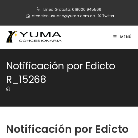
Ir
Línea Gratuita:
018000 945566
al
atencion.usuario@yuma.com.co
Twitter
contenido
MENÚ
Notificación por Edicto
R_15268
Notificación por Edicto