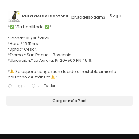
Ruta del Sol Sector 3
5 Ago
@rutadelsoltram3
·
*
Vía Habilitada
*
*Fecha:* 05/08/2026.
*Hora:* 15:15hrs.
*Dpto.:* Cesar.
*Tramo:* San Roque - Bosconia.
*Ubicación:* La Aurora, Pr 20+500 RN 4516.
*
Se espera congestión debido al restablecimiento
paulatino del tránsito
*
Twitter
0
2
Cargar más Post