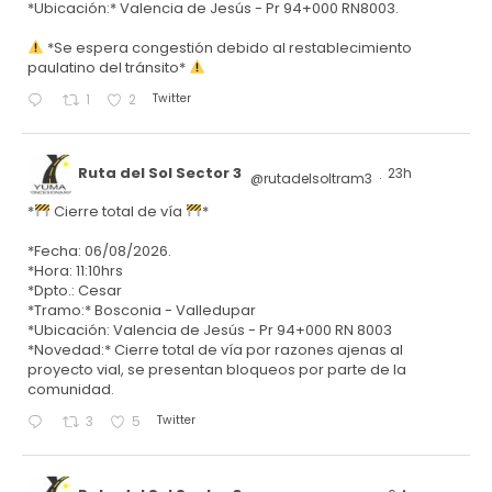
*Ubicación:* Valencia de Jesús - Pr 94+000 RN8003.
*Se espera congestión debido al restablecimiento
paulatino del tránsito*
Twitter
1
2
Ruta del Sol Sector 3
23h
@rutadelsoltram3
·
*
Cierre total de vía
*
*Fecha: 06/08/2026.
*Hora: 11:10hrs
*Dpto.: Cesar
*Tramo:* Bosconia - Valledupar
*Ubicación: Valencia de Jesús - Pr 94+000 RN 8003
*Novedad:* Cierre total de vía por razones ajenas al
proyecto vial, se presentan bloqueos por parte de la
comunidad.
Twitter
3
5