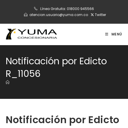
Ir
Línea Gratuita:
018000 945566
al
atencion.usuario@yuma.com.co
Twitter
contenido
MENÚ
Notificación por Edicto
R_11056
Notificación por Edicto