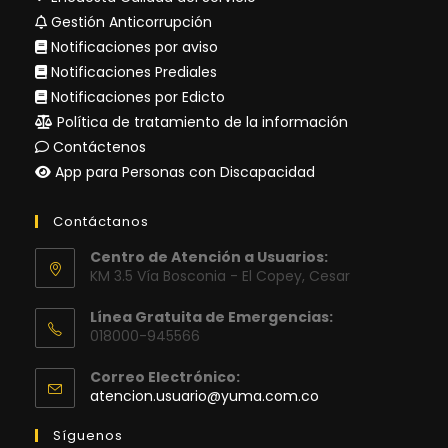
Gestión Anticorrupción
Notificaciones por aviso
Notificaciones Prediales
Notificaciones por Edicto
Política de tratamiento de la información
Contáctenos
App para Personas con Discapacidad
Contáctanos
Centro de Atención a Usuarios:
KM 3.5 Vía Bosconia - El Copey, Cesar
Línea Gratuita de Emergencias:
018000-945566
Correo Electrónico:
Se
atencion.usuario@yuma.com.co
abre
en
Síguenos