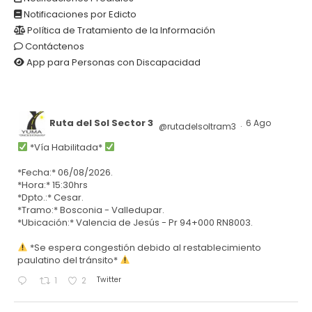
Notificaciones por Edicto
Política de Tratamiento de la Información
Contáctenos
App para Personas con Discapacidad
Ruta del Sol Sector 3
6 Ago
@rutadelsoltram3
·
*Vía Habilitada*
*Fecha:* 06/08/2026.
*Hora:* 15:30hrs
*Dpto.:* Cesar.
*Tramo:* Bosconia - Valledupar.
*Ubicación:* Valencia de Jesús - Pr 94+000 RN8003.
*Se espera congestión debido al restablecimiento
paulatino del tránsito*
Twitter
1
2