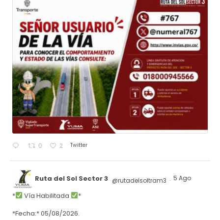
Twitter
0
2
Ruta del Sol Sector 3
5 Ago
@rutadelsoltram3
·
*
Vía Habilitada
*
*Fecha:* 05/08/2026.