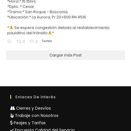
*Hora:* 15:15hrs.
*Dpto.:* Cesar.
*Tramo:* San Roque - Bosconia.
*Ubicación:* La Aurora, Pr 20+500 RN 4516.
*
Se espera congestión debido al restablecimiento
paulatino del tránsito
*
Twitter
0
2
Cargar más Post
Enlaces De Interés
Cierres y Desvíos
Trabaje con Nosotros
Peajes y Tarifas
Encuesta Calidad del Servicio