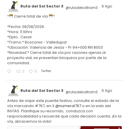
Ruta del Sol Sector 3
6 Ago
@rutadelsoltram3
·
*
Cierre total de vía
*
*Fecha: 06/08/2026.
*Hora: 11:10hrs
*Dpto.: Cesar
*Tramo:* Bosconia - Valledupar
*Ubicación: Valencia de Jesús - Pr 94+000 RN 8003
*Novedad:* Cierre total de vía por razones ajenas al
proyecto vial, se presentan bloqueos por parte de la
comunidad.
Twitter
3
5
Ruta del Sol Sector 3
6 Ago
@rutadelsoltram3
·
Antes de viajar este puente festivo, consulte el estado de la
vía marcando #767, en X
@numeral767
o en la web del
INVÍAS. Planifique su recorrido, conduzca con
responsabilidad y recuerde que cada decisión cuenta. ¡En la
vía, abracemos la vida!