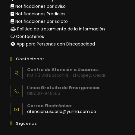
Notificaciones por aviso
Notificaciones Prediales
Notificaciones por Edicto
Política de tratamiento de la información
Contáctenos
App para Personas con Discapacidad
Contáctanos
Centro de Atención a Usuarios:
KM 3.5 Vía Bosconia - El Copey, Cesar
Línea Gratuita de Emergencias:
018000-945566
Correo Electrónico:
Se
atencion.usuario@yuma.com.co
abre
en
Síguenos
tu
aplicación