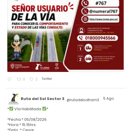
Twitter
0
2
Ruta del Sol Sector 3
5 Ago
@rutadelsoltram3
·
*
Vía Habilitada
*
*Fecha:* 05/08/2026.
*Hora:* 15:15hrs.
*Dpto.:* Cesar.