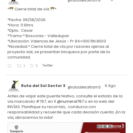
@rutadelsoltram3
·
*
Cierre total de vía
*
*Fecha: 06/08/2026.
*Hora: 11:10hrs
*Dpto.: Cesar
*Tramo:* Bosconia - Valledupar
*Ubicación: Valencia de Jesús - Pr 94+000 RN 8003
*Novedad:* Cierre total de vía por razones ajenas al
proyecto vial, se presentan bloqueos por parte de la
comunidad.
Twitter
3
5
Ruta del Sol Sector 3
6 Ago
@rutadelsoltram3
·
Antes de viajar este puente festivo, consulte el estado de la
vía marcando #767, en X
@numeral767
o en la web del
INVÍAS. Planifique su recorrido, conduzca con
responsabilidad y recuerde que cada decisión cuenta. ¡En la
vía, abracemos la vida!