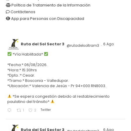
Política de Tratamiento de la Información
Contáctenos
App para Personas con Discapacidad
Ruta del Sol Sector 3
6 Ago
@rutadelsoltram3
·
*Vía Habilitada*
*Fecha:* 06/08/2026.
*Hora:* 15:30hrs
*Dpto.:* Cesar.
*Tramo:* Bosconia - Valledupar.
*Ubicación:* Valencia de Jesús - Pr 94+000 RN8003.
*Se espera congestión debido al restablecimiento
paulatino del tránsito*
Twitter
1
2
Ruta del Sol Sector 3
6 Ago