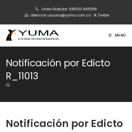
Ir
Línea Gratuita:
018000 945566
al
atencion.usuario@yuma.com.co
Twitter
contenido
MENÚ
Notificación por Edicto
R_11013
Notificación por Edicto