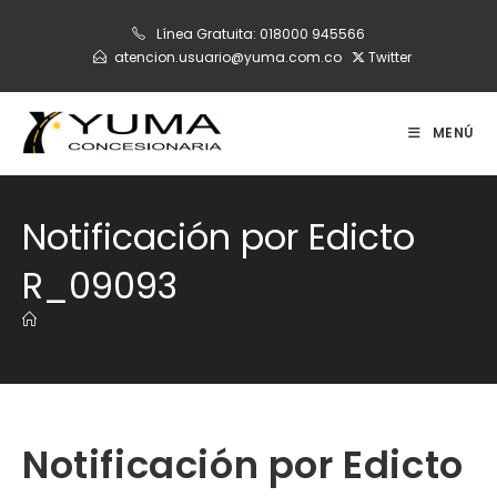
Ir
Línea Gratuita:
018000 945566
al
atencion.usuario@yuma.com.co
Twitter
contenido
MENÚ
Notificación por Edicto
R_09093
Notificación por Edicto