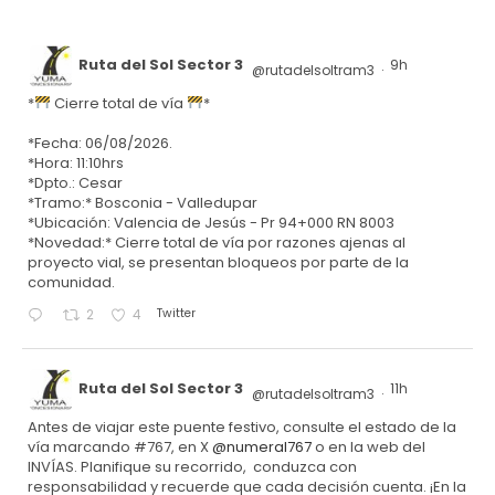
Ruta del Sol Sector 3
9h
@rutadelsoltram3
·
*
Cierre total de vía
*
*Fecha: 06/08/2026.
*Hora: 11:10hrs
*Dpto.: Cesar
*Tramo:* Bosconia - Valledupar
*Ubicación: Valencia de Jesús - Pr 94+000 RN 8003
*Novedad:* Cierre total de vía por razones ajenas al
proyecto vial, se presentan bloqueos por parte de la
comunidad.
Twitter
2
4
Ruta del Sol Sector 3
11h
@rutadelsoltram3
·
Antes de viajar este puente festivo, consulte el estado de la
vía marcando #767, en X
@numeral767
o en la web del
INVÍAS. Planifique su recorrido, conduzca con
responsabilidad y recuerde que cada decisión cuenta. ¡En la