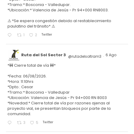
*Tramo:* Bosconia - Valledupar.
*Ubicación:* Valencia de Jesús - Pr 94+000 RN8003.
⚠️ *Se espera congestión debido al restablecimiento
paulatino del tránsito* ⚠️
Twitter
1
2
Ruta del Sol Sector 3
6 Ago
@rutadelsoltram3
·
*🚧 Cierre total de vía 🚧*
*Fecha: 06/08/2026.
*Hora: 11:10hrs
*Dpto.: Cesar
*Tramo:* Bosconia - Valledupar
*Ubicación: Valencia de Jesús - Pr 94+000 RN 8003
*Novedad:* Cierre total de vía por razones ajenas al
proyecto vial, se presentan bloqueos por parte de la
comunidad.
Twitter
3
5