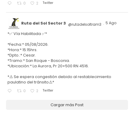
Twitter
0
2
Ruta del Sol Sector 3
5 Ago
@rutadelsoltram3
·
*✅ Vía Habilitada ✅*
*Fecha:* 05/08/2026.
*Hora:* 15:15hrs.
*Dpto.:* Cesar.
*Tramo:* San Roque - Bosconia.
*Ubicación:* La Aurora, Pr 20+500 RN 4516.
*⚠️ Se espera congestión debido al restablecimiento
paulatino del tránsito⚠️*
Twitter
0
2
Cargar más Post