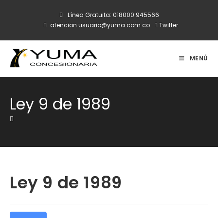
Ir
Línea Gratuita:
018000 945566
al
atencion.usuario@yuma.com.co
Twitter
contenido
MENÚ
Ley 9 de 1989
Ley 9 de 1989