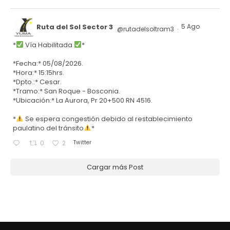
Ruta del Sol Sector 3
5 Ago
@rutadelsoltram3
·
*
Vía Habilitada
*
*Fecha:* 05/08/2026.
*Hora:* 15:15hrs.
*Dpto.:* Cesar.
*Tramo:* San Roque - Bosconia.
*Ubicación:* La Aurora, Pr 20+500 RN 4516.
*
Se espera congestión debido al restablecimiento
paulatino del tránsito
*
Twitter
0
2
Cargar más Post