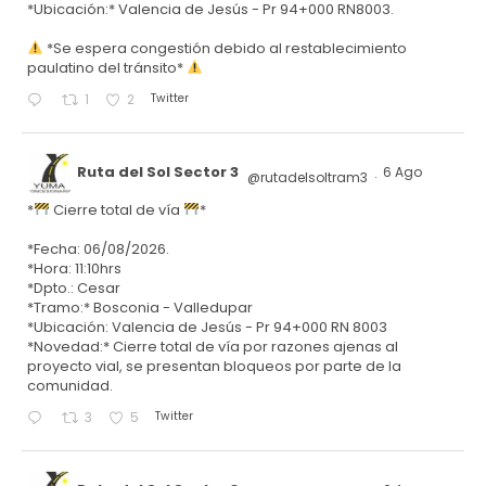
*Ubicación:* Valencia de Jesús - Pr 94+000 RN8003.
*Se espera congestión debido al restablecimiento
paulatino del tránsito*
Twitter
1
2
Ruta del Sol Sector 3
6 Ago
@rutadelsoltram3
·
*
Cierre total de vía
*
*Fecha: 06/08/2026.
*Hora: 11:10hrs
*Dpto.: Cesar
*Tramo:* Bosconia - Valledupar
*Ubicación: Valencia de Jesús - Pr 94+000 RN 8003
*Novedad:* Cierre total de vía por razones ajenas al
proyecto vial, se presentan bloqueos por parte de la
comunidad.
Twitter
3
5