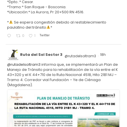
*Dpto.:* Cesar.
*Tramo:* San Roque - Bosconia.
*Ubicación:* La Aurora, Pr 20+500 RN 4516.
*
Se espera congestión debido al restablecimiento
paulatino del tránsito
*
Twitter
0
1
Ruta del Sol Sector 3
18h
@rutadelsoltram3
·
@rutadelsoltram3
informa que, se implementará un Plan de
Manejo de Tránsito para la rehabilitación de la vía entre el K
43+320 y el K 44+710 de la Ruta Nacional 4518, Hito 21B1 MJ –
Tramo 4. Corredor vial Fundación – Ye de Ciénaga
(Magdalena).