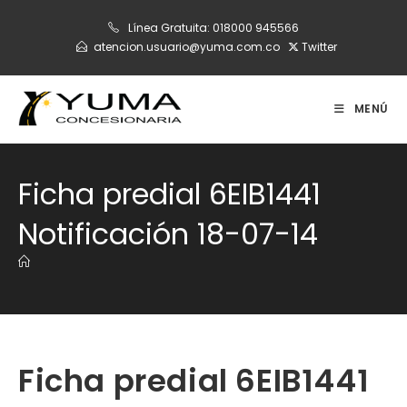
Ir
Línea Gratuita:
018000 945566
al
atencion.usuario@yuma.com.co
Twitter
contenido
MENÚ
Ficha predial 6EIB1441
Notificación 18-07-14
Ficha predial 6EIB1441