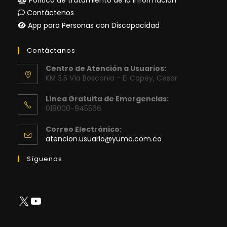
Política de tratamiento de la información
Contáctenos
App para Personas con Discapacidad
Contáctanos
Centro de Atención a Usuarios:
KM 3.5 Vía Bosconia - El Copey, Cesar
Línea Gratuita de Emergencias:
018000-945566
Correo Electrónico:
Se
atencion.usuario@yuma.com.co
abre
en
Síguenos
tu
aplicación
X
YouTube