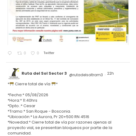
Twitter
0
0
Ruta del Sol Sector 3
22h
@rutadelsoltram3
·
*
Cierre total de vía
*
*Fecha:* 05/08/2026
*Hora:* 11:40hrs
*Dpto.:* Cesar
*Tramo:* San Roque - Bosconia.
*Ubicación:* La Aurora, Pr 20+500 RN 4516
*Novedad:* Cierre total de vía por razones ajenas al
proyecto vial, se presentan bloqueos por parte de la
comunidad.