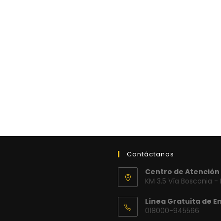
Contáctanos
Centro de Atención 
KM 3.5 Vía Bosconia -
Línea Gratuita de E
018000-945566