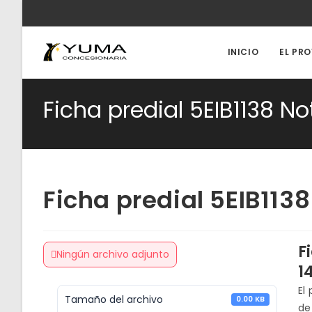
Ir
al
contenido
INICIO
EL PR
Ficha predial 5EIB1138 No
Ficha predial 5EIB1138
F
Ningún archivo adjunto
1
El
Tamaño del archivo
0.00 KB
de