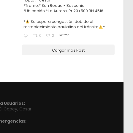
*Dpto.:* Cesar.
*Tramo:* San Roque - Bosconia.
*Ubicación:* La Aurora, Pr 20+500 RN 4516.
*
Se espera congestión debido al
restablecimiento paulatino del tránsito
*
Twitter
0
2
Cargar más Post
a Usuarios:
 El Copey, Cesar
mergencias: