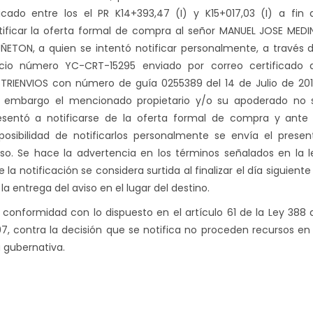
icado entre los el PR K14+393,47 (I) y K15+017,03 (I) a fin 
tificar la oferta formal de compra al señor MANUEL JOSE MEDI
ÑETON, a quien se intentó notificar personalmente, a través d
icio número
YC-CRT-15295
enviado por correo certificado 
STRIENVIOS con número de guía
0255389 del 14 de Julio de 20
n embargo el mencionado propietario y/o su apoderado no 
esentó a notificarse de la oferta formal de compra y ante 
posibilidad de notificarlos personalmente se envía el presen
iso. Se hace la advertencia en los términos señalados en la l
 la notificación se considera surtida al finalizar el día siguiente
la entrega del aviso en el lugar del destino.
 conformidad con lo dispuesto en el artículo 61 de la Ley 388 
97, contra la decisión que se notifica no proceden recursos en 
a gubernativa.