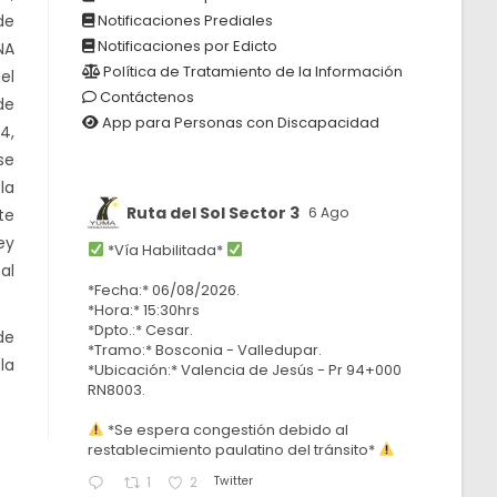
de
Notificaciones Prediales
Notificaciones por Edicto
NA
Política de Tratamiento de la Información
el
Contáctenos
de
App para Personas con Discapacidad
14
,
se
la
Ruta del Sol Sector 3
6 Ago
te
ey
*Vía Habilitada*
 al
*Fecha:* 06/08/2026.
*Hora:* 15:30hrs
*Dpto.:* Cesar.
de
*Tramo:* Bosconia - Valledupar.
la
*Ubicación:* Valencia de Jesús - Pr 94+000
RN8003.
*Se espera congestión debido al
restablecimiento paulatino del tránsito*
Twitter
1
2