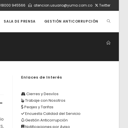
018000 945566
atencion.usuario@yuma.com.co
Twitter
ALTERNAR
SALA DE PRENSA
GESTIÓN ANTICORRUPCIÓN
BÚSQUEDA
DE
Enlaces de Interés
LA
Cierres y Desvíos
Trabaje con Nosotros
-
WEB
Peajes y Tarifas
Encuesta Calidad del Servicio
io
Gestión Anticorrupción
S,
Notificaciones por Aviso