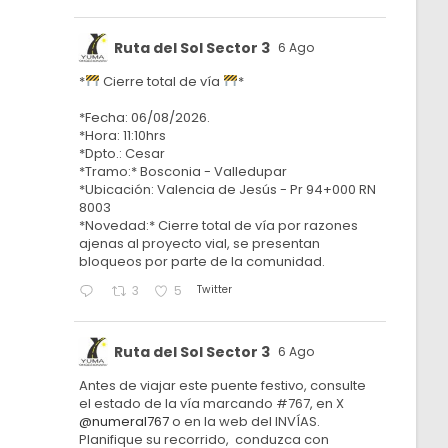
Ruta del Sol Sector 3
6 Ago
*
Cierre total de vía
*
*Fecha: 06/08/2026.
*Hora: 11:10hrs
*Dpto.: Cesar
*Tramo:* Bosconia - Valledupar
*Ubicación: Valencia de Jesús - Pr 94+000 RN
8003
*Novedad:* Cierre total de vía por razones
ajenas al proyecto vial, se presentan
bloqueos por parte de la comunidad.
Twitter
3
5
Ruta del Sol Sector 3
6 Ago
Antes de viajar este puente festivo, consulte
el estado de la vía marcando #767, en X
@numeral767
o en la web del INVÍAS.
Planifique su recorrido, conduzca con