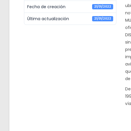
ub
Fecha de creación
21/01/2022
no
Última actualización
21/01/2022
MU
of
DI
si
pr
im
av
que
de 
De
19
ví