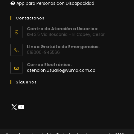
App para Personas con Discapacidad
Contáctanos
Centro de Atención a Usuarios:
KM 3.5 Vía Bosconia - El Copey, Cesar
Línea Gratuita de Emergencias:
018000-945566
Correo Electrónico:
Se
atencion.usuario@yuma.com.co
abre
en
Síguenos
tu
aplicación
X
YouTube