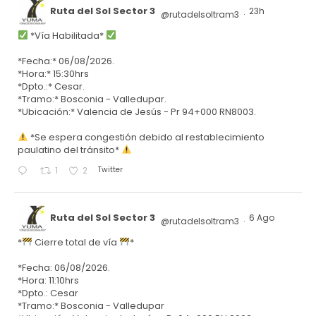
Ruta del Sol Sector 3
23h
@rutadelsoltram3
·
*Vía Habilitada*
*Fecha:* 06/08/2026.
*Hora:* 15:30hrs
*Dpto.:* Cesar.
*Tramo:* Bosconia - Valledupar.
*Ubicación:* Valencia de Jesús - Pr 94+000 RN8003.
*Se espera congestión debido al restablecimiento
paulatino del tránsito*
Twitter
1
2
Ruta del Sol Sector 3
6 Ago
@rutadelsoltram3
·
*
Cierre total de vía
*
*Fecha: 06/08/2026.
*Hora: 11:10hrs
*Dpto.: Cesar
*Tramo:* Bosconia - Valledupar