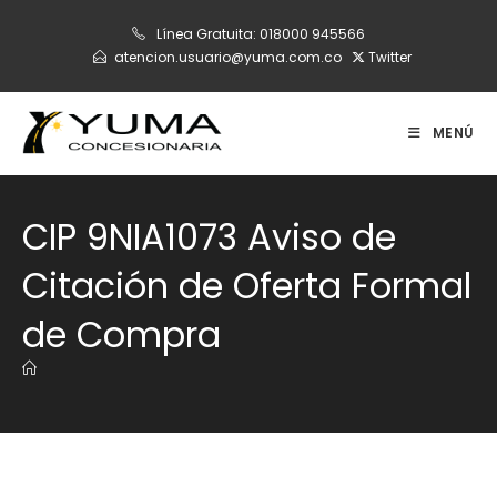
Ir
Línea Gratuita:
018000 945566
al
atencion.usuario@yuma.com.co
Twitter
contenido
MENÚ
CIP 9NIA1073 Aviso de
Citación de Oferta Formal
de Compra