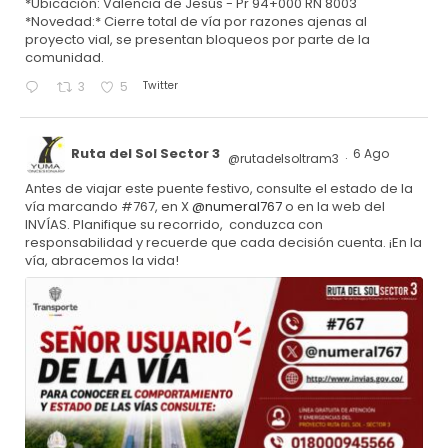
*Ubicación: Valencia de Jesús - Pr 94+000 RN 8003
*Novedad:* Cierre total de vía por razones ajenas al
proyecto vial, se presentan bloqueos por parte de la
comunidad.
Twitter
3
5
Ruta del Sol Sector 3
6 Ago
@rutadelsoltram3
·
Antes de viajar este puente festivo, consulte el estado de la
vía marcando #767, en X
@numeral767
o en la web del
INVÍAS. Planifique su recorrido, conduzca con
responsabilidad y recuerde que cada decisión cuenta. ¡En la
vía, abracemos la vida!