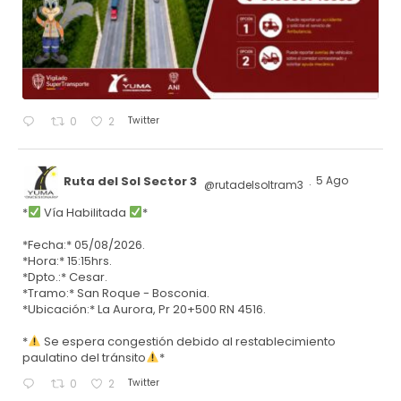
Twitter
0
2
Ruta del Sol Sector 3
5 Ago
@rutadelsoltram3
·
*
Vía Habilitada
*
*Fecha:* 05/08/2026.
*Hora:* 15:15hrs.
*Dpto.:* Cesar.
*Tramo:* San Roque - Bosconia.
*Ubicación:* La Aurora, Pr 20+500 RN 4516.
*
Se espera congestión debido al restablecimiento
paulatino del tránsito
*
Twitter
0
2