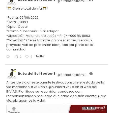
@rutadelsoltram3
·
*
Cierre total de vía
*
*Fecha: 06/08/2026.
*Hora: 11:10hrs
*Dpto.: Cesar
*Tramo:* Bosconia - Valledupar
*Ubicación: Valencia de Jesús - Pr 94+000 RN 8003
*Novedad:* Cierre total de vía por razones ajenas al
proyecto vial, se presentan bloqueos por parte de la
comunidad.
Twitter
2
4
Ruta del Sol Sector 3
4h
@rutadelsoltram3
·
Antes de viajar este puente festivo, consulte el estado de la
vía marcando #767, en X
@numeral767
o en la web del
INVÍAS. Planifique su recorrido, conduzca con
responsabilidad y recuerde que cada decisión cuenta. ¡En la
vía, abracemos la vida!