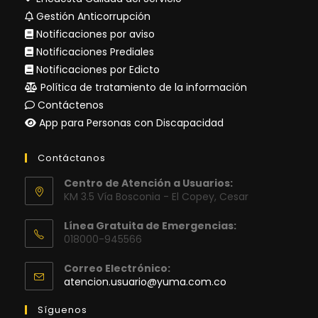
Gestión Anticorrupción
Notificaciones por aviso
Notificaciones Prediales
Notificaciones por Edicto
Política de tratamiento de la información
Contáctenos
App para Personas con Discapacidad
Contáctanos
Centro de Atención a Usuarios:
KM 3.5 Vía Bosconia - El Copey, Cesar
Línea Gratuita de Emergencias:
018000-945566
Correo Electrónico:
Se
atencion.usuario@yuma.com.co
abre
en
Síguenos