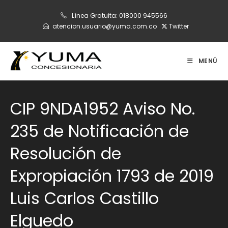
Ir
Línea Gratuita:
018000 945566
al
atencion.usuario@yuma.com.co
Twitter
contenido
MENÚ
CIP 9NDA1952 Aviso No.
235 de Notificación de
Resolución de
Expropiación 1793 de 2019
Luis Carlos Castillo
Elguedo