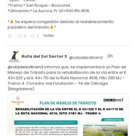
*Tramo:* San Roque - Bosconia.
*Ubicación:* La Aurora, Pr 20+500 RN 4516.
*
Se espera congestión debido al restablecimiento
paulatino del tránsito
*
Twitter
0
2
Ruta del Sol Sector 3
21h
@rutadelsoltram3
·
@rutadelsoltram3
informa que, se implementará un Plan de
Manejo de Tránsito para la rehabilitación de la vía entre el K
43+320 y el K 44+710 de la Ruta Nacional 4518, Hito 21B1 MJ –
Tramo 4. Corredor vial Fundación – Ye de Ciénaga
(Magdalena).