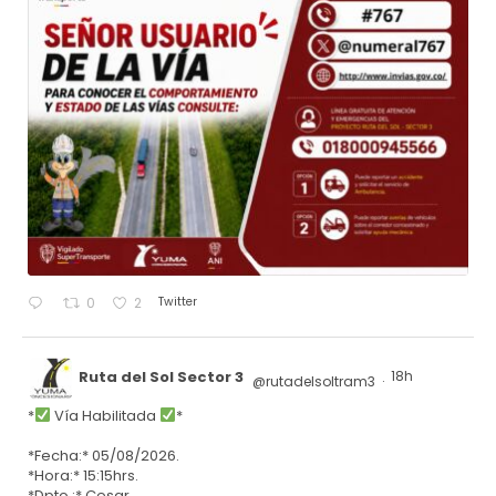
Twitter
0
2
Ruta del Sol Sector 3
18h
@rutadelsoltram3
·
*
Vía Habilitada
*
*Fecha:* 05/08/2026.
*Hora:* 15:15hrs.
*Dpto.:* Cesar.