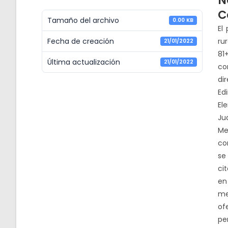
N
C
Tamaño del archivo
0.00 KB
El
Fecha de creación
ru
21/01/2022
81
Última actualización
21/01/2022
co
di
Ed
El
Ju
Me
co
se
ci
en
me
of
pe