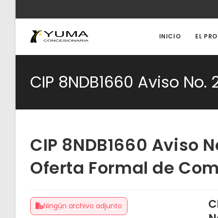
Ir
al
contenido
INICIO
EL PR
CIP 8NDB1660 Aviso No. 
CIP 8NDB1660 Aviso No
Oferta Formal de Co
C
Ningún archivo adjunto