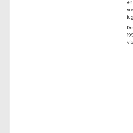
en
su
lug
De
19
ví