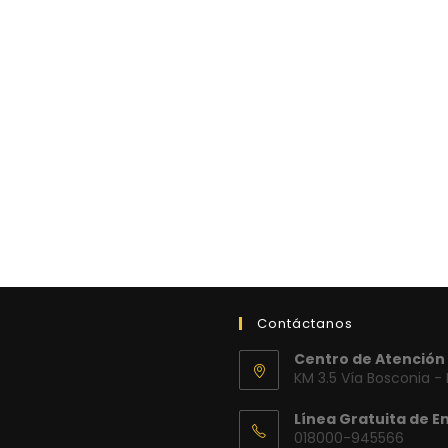
Contáctanos
Centro de Atención 
KM 3.5 Vía Bosconia -
Línea Gratuita de E
018000-945566