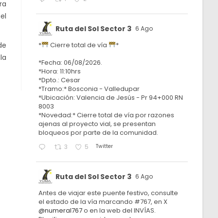
ra
el
Ruta del Sol Sector 3
6 Ago
de
*
Cierre total de vía
*
la
*Fecha: 06/08/2026.
*Hora: 11:10hrs
*Dpto.: Cesar
*Tramo:* Bosconia - Valledupar
*Ubicación: Valencia de Jesús - Pr 94+000 RN
8003
*Novedad:* Cierre total de vía por razones
ajenas al proyecto vial, se presentan
bloqueos por parte de la comunidad.
Twitter
3
5
Ruta del Sol Sector 3
6 Ago
Antes de viajar este puente festivo, consulte
el estado de la vía marcando #767, en X
@numeral767
o en la web del INVÍAS.