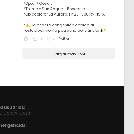
*Dpto.:* Cesar.
*Tramo:* San Roque - Bosconia.
*Ubicación:* La Aurora, Pr 20+500 RN 4516.
*
Se espera congestión debido al
restablecimiento paulatino del tránsito
*
Twitter
0
2
Cargar más Post
a Usuarios:
 El Copey, Cesar
mergencias: