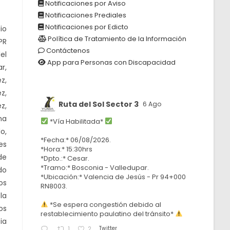
Notificaciones por Aviso
Notificaciones Prediales
Notificaciones por Edicto
io
Política de Tratamiento de la Información
PR
Contáctenos
el
App para Personas con Discapacidad
r,
z,
z,
Ruta del Sol Sector 3
6 Ago
z,
na
*Vía Habilitada*
o,
*Fecha:* 06/08/2026.
es
*Hora:* 15:30hrs
de
*Dpto.:* Cesar.
*Tramo:* Bosconia - Valledupar.
do
*Ubicación:* Valencia de Jesús - Pr 94+000
os
RN8003.
la
*Se espera congestión debido al
os
restablecimiento paulatino del tránsito*
ia
Twitter
1
2