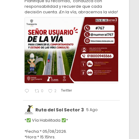
Planifique su recorrido, conduzca con
responsabilidad y recuerde que cada
decisión cuenta. ¡En la vía, abracemos la vida!
Twitter
0
2
Ruta del Sol Sector 3
5 Ago
*
Vía Habilitada
*
*Fecha:* 05/08/2026.
*Hora:* 15:15hrs.