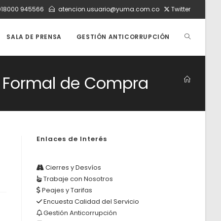
018000 945566
atencion.usuario@yuma.com.co
Twitter
ALTERNAR
SALA DE PRENSA
GESTIÓN ANTICORRUPCIÓN
BÚSQUEDA
ta Formal de Compra
DE
Enlaces de Interés
LA
Cierres y Desvíos
Trabaje con Nosotros
WEB
Peajes y Tarifas
Encuesta Calidad del Servicio
Gestión Anticorrupción