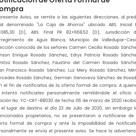
otificación de Oferta Formal de
ompra
 presente Aviso, se remite a las siguientes direcciones, al pred
ral denominado "La Caja de Ahorros" ubicado ABS. Inicial 
+085,30 (D), ABS. Final PR 82+668,52 (D), Jurisdicción d
rregimiento de Agua Blanca, Municipio de Valledupar-Cesa
rección conocida de los señores Carmen Cecilia Rosado Sánche
inson Enrique Rosado Sánchez, Edrys Patricia Rosado Sánche
enitza Rosado Sánchez, Faustino del Carmen Rosado Sánche
an Francisco Rosado Sánchez, Luz Mery Rosado Sánchez, Mir
rcedes Rosado Sánchez, German Genoveva Sánchez de Rosad
n el fin de notificarlos de la oferta formal de compra. A quien
 intentó notificarles personalmente remitiéndole el oficio 
tación No. YC-CRT-88030 de fecha 06 de marzo de 2020 recibi
 el lugar de destino el día 23 de Julio de 2020, sin embargo l
ncionados propietarios, no se presentaron a notificarse de 
erta formal de compra y ante la imposibilidad de notificarl
rsonalmente se envía el presente aviso. Se hace la advertenc