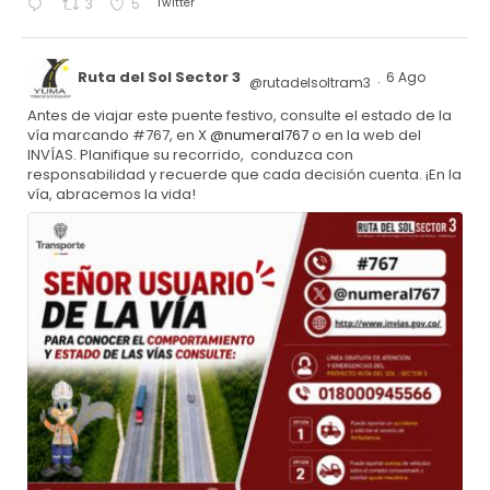
Twitter
3
5
Ruta del Sol Sector 3
6 Ago
@rutadelsoltram3
·
Antes de viajar este puente festivo, consulte el estado de la
vía marcando #767, en X
@numeral767
o en la web del
INVÍAS. Planifique su recorrido, conduzca con
responsabilidad y recuerde que cada decisión cuenta. ¡En la
vía, abracemos la vida!