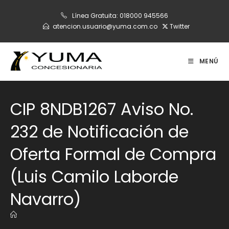
Ir
Línea Gratuita:
018000 945566
al
atencion.usuario@yuma.com.co
Twitter
contenido
MENÚ
CIP 8NDB1267 Aviso No.
232 de Notificación de
Oferta Formal de Compra
(Luis Camilo Laborde
Navarro)