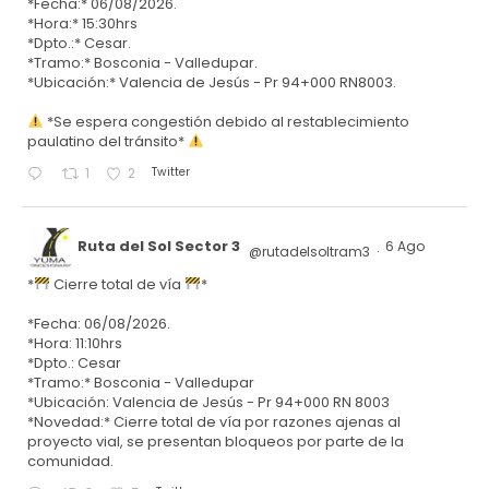
*Fecha:* 06/08/2026.
*Hora:* 15:30hrs
*Dpto.:* Cesar.
*Tramo:* Bosconia - Valledupar.
*Ubicación:* Valencia de Jesús - Pr 94+000 RN8003.
*Se espera congestión debido al restablecimiento
paulatino del tránsito*
Twitter
1
2
Ruta del Sol Sector 3
6 Ago
@rutadelsoltram3
·
*
Cierre total de vía
*
*Fecha: 06/08/2026.
*Hora: 11:10hrs
*Dpto.: Cesar
*Tramo:* Bosconia - Valledupar
*Ubicación: Valencia de Jesús - Pr 94+000 RN 8003
*Novedad:* Cierre total de vía por razones ajenas al
proyecto vial, se presentan bloqueos por parte de la
comunidad.