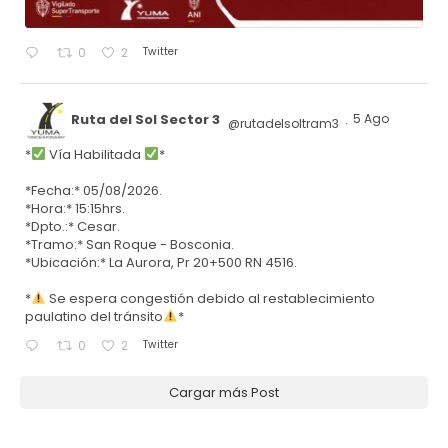
Twitter
0
2
Ruta del Sol Sector 3
5 Ago
@rutadelsoltram3
·
*
Vía Habilitada
*
*Fecha:* 05/08/2026.
*Hora:* 15:15hrs.
*Dpto.:* Cesar.
*Tramo:* San Roque - Bosconia.
*Ubicación:* La Aurora, Pr 20+500 RN 4516.
*
Se espera congestión debido al restablecimiento
paulatino del tránsito
*
Twitter
0
2
Cargar más Post