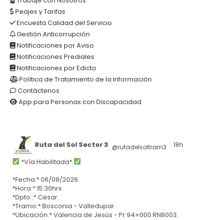
Trabaje con Nosotros
Peajes y Tarifas
Encuesta Calidad del Servicio
Gestión Anticorrupción
Notificaciones por Aviso
Notificaciones Prediales
Notificaciones por Edicto
Política de Tratamiento de la Información
Contáctenos
App para Personas con Discapacidad
Ruta del Sol Sector 3
18h
@rutadelsoltram3
·
*Vía Habilitada*
*Fecha:* 06/08/2026.
*Hora:* 15:30hrs
*Dpto.:* Cesar.
*Tramo:* Bosconia - Valledupar.
*Ubicación:* Valencia de Jesús - Pr 94+000 RN8003.