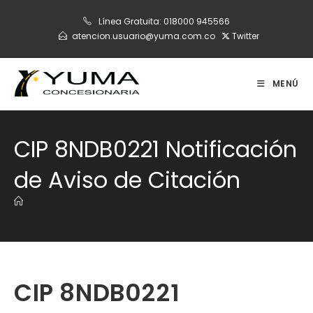
Ir
Línea Gratuita:
018000 945566
al
atencion.usuario@yuma.com.co
Twitter
contenido
MENÚ
CIP 8NDB0221 Notificación
de Aviso de Citación
CIP 8NDB0221