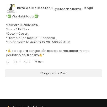
Ruta del Sol Sector 3
5 Ago
@rutadelsoltram3
·
*
Vía Habilitada
*
*Fecha:* 05/08/2026.
*Hora:* 15:15hrs.
*Dpto.:* Cesar.
*Tramo:* San Roque - Bosconia.
*Ubicación:* La Aurora, Pr 20+500 RN 4516.
*
Se espera congestión debido al restablecimiento
paulatino del tránsito
*
Twitter
0
2
Cargar más Post