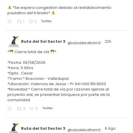
*Se espera congestión debido al restablecimiento
paulatino del tránsito*
Twitter
1
2
Ruta del Sol Sector 3
22h
@rutadelsoltram3
·
*
Cierre total de vía
*
*Fecha: 06/08/2026.
*Hora: 11:10hrs
*Dpto.: Cesar
*Tramo:* Bosconia - Valledupar
*Ubicación: Valencia de Jesús - Pr 94+000 RN 8003
*Novedad:* Cierre total de vía por razones ajenas al
proyecto vial, se presentan bloqueos por parte de la
comunidad.
Twitter
3
5
Ruta del Sol Sector 3
6 Ago
@rutadelsoltram3
·