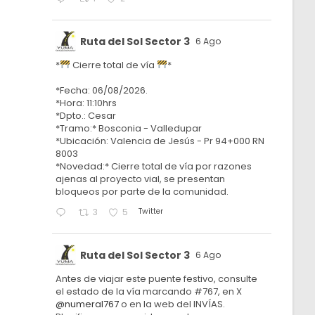
Ruta del Sol Sector 3
6 Ago
*
Cierre total de vía
*
*Fecha: 06/08/2026.
*Hora: 11:10hrs
*Dpto.: Cesar
*Tramo:* Bosconia - Valledupar
*Ubicación: Valencia de Jesús - Pr 94+000 RN
8003
*Novedad:* Cierre total de vía por razones
ajenas al proyecto vial, se presentan
bloqueos por parte de la comunidad.
Twitter
3
5
Ruta del Sol Sector 3
6 Ago
Antes de viajar este puente festivo, consulte
el estado de la vía marcando #767, en X
@numeral767
o en la web del INVÍAS.