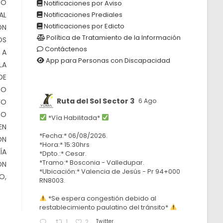
DO
Notificaciones por Aviso
AL
Notificaciones Prediales
Notificaciones por Edicto
ÓN
Política de Tratamiento de la Información
OS
Contáctenos
 A
App para Personas con Discapacidad
LA
DE
SO
Ruta del Sol Sector 3
6 Ago
FO
TO
*Vía Habilitada*
EN
*Fecha:* 06/08/2026.
ON
*Hora:* 15:30hrs
ÍA
*Dpto.:* Cesar.
*Tramo:* Bosconia - Valledupar.
ÓN
*Ubicación:* Valencia de Jesús - Pr 94+000
O,
RN8003.
*Se espera congestión debido al
restablecimiento paulatino del tránsito*
Twitter
1
2