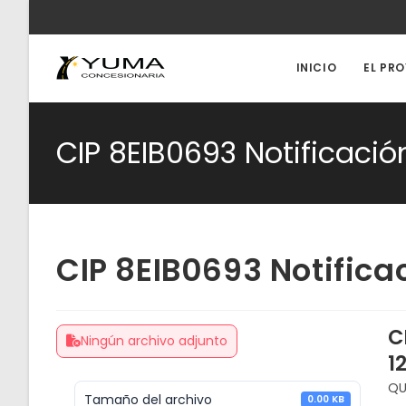
Ir
al
contenido
INICIO
EL PR
CIP 8EIB0693 Notificació
CIP 8EIB0693 Notifica
C
Ningún archivo adjunto
1
QU
Tamaño del archivo
0.00 KB