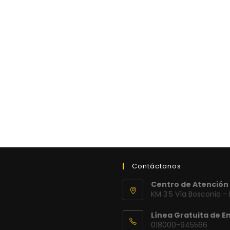
Contáctanos
Centro de Atención 
KM 3.5 Vía Bosconia -
Línea Gratuita de E
018000-945566