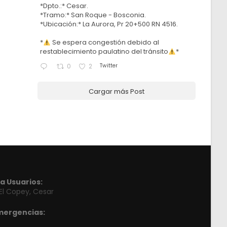
*Dpto.:* Cesar.
*Tramo:* San Roque - Bosconia.
*Ubicación:* La Aurora, Pr 20+500 RN 4516.
*
Se espera congestión debido al
restablecimiento paulatino del tránsito
*
Twitter
0
2
Cargar más Post
a Usuarios:
 El Copey, Cesar
mergencias: