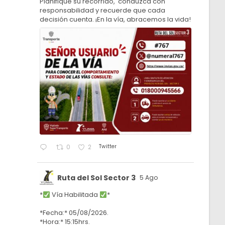
Planifique su recorrido, conduzca con
responsabilidad y recuerde que cada
decisión cuenta. ¡En la vía, abracemos la vida!
Twitter
0
2
Ruta del Sol Sector 3
5 Ago
*
Vía Habilitada
*
*Fecha:* 05/08/2026.
*Hora:* 15:15hrs.