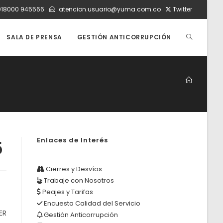
018000 945566
atencion.usuario@yuma.com.co
Twitter
ALTERNAR
SALA DE PRENSA
GESTIÓN ANTICORRUPCIÓN
BÚSQUEDA
DE
Enlaces de Interés
5
LA
Cierres y Desvíos
Trabaje con Nosotros
WEB
Peajes y Tarifas
Encuesta Calidad del Servicio
ER
Gestión Anticorrupción