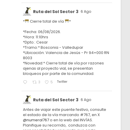
Ruta del Sol Sector 3
6 Ago
*
Cierre total de vía
*
*Fecha: 06/08/2026.
*Hora: 11:10hrs
*Dpto.: Cesar
*Tramo:* Bosconia - Valledupar
*Ubicación: Valencia de Jesús - Pr 94+000 RN
8003
*Novedad:* Cierre total de vía por razones
ajenas al proyecto vial, se presentan
bloqueos por parte de la comunidad.
Twitter
3
5
Ruta del Sol Sector 3
6 Ago
Antes de viajar este puente festivo, consulte
el estado de la vía marcando #767, en X
@numeral767
o en la web del INVÍAS.
Planifique su recorrido, conduzca con