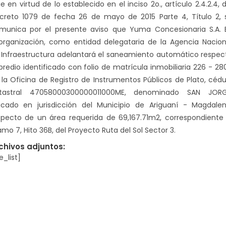
 en virtud de lo establecido en el inciso 2o., artículo 2.4.2.4, d
creto 1079 de fecha 26 de mayo de 2015 Parte 4, Título 2, 
munica por el presente aviso que Yuma Concesionaria S.A. 
organización, como entidad delegataria de la Agencia Nacion
 Infraestructura adelantará el saneamiento automático respec
 predio identificado con folio de matrícula inmobiliaria 226 - 28
 la Oficina de Registro de Instrumentos Públicos de Plato, cédu
tastral 47058000300000011000ME, denominado SAN JORG
icado en jurisdicción del Municipio de Ariguaní - Magdalen
specto de un área requerida de 69,167.71m2, correspondiente 
amo 7, Hito 36B, del Proyecto Ruta del Sol Sector 3.
chivos adjuntos:
le_list]