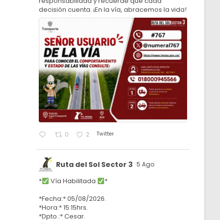
responsabilidad y recuerde que cada
decisión cuenta. ¡En la vía, abracemos la vida!
Twitter
0
2
Ruta del Sol Sector 3
5 Ago
*
Vía Habilitada
*
*Fecha:* 05/08/2026.
*Hora:* 15:15hrs.
*Dpto.:* Cesar.