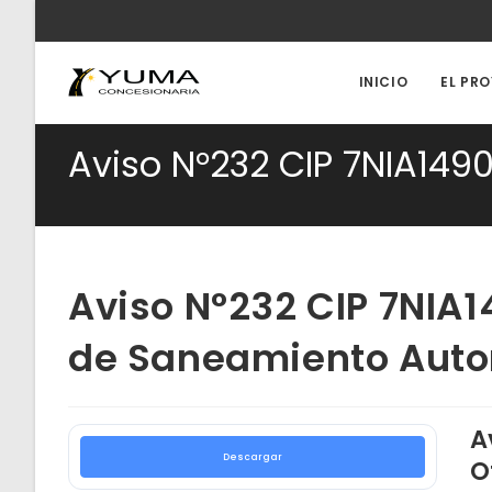
Ir
al
contenido
INICIO
EL PR
Aviso N°232 CIP 7NIA149
Aviso N°232 CIP 7NIA1
de Saneamiento Aut
A
Descargar
O