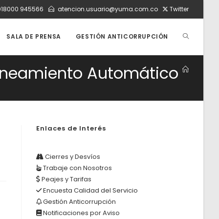
018000 945566
atencion.usuario@yuma.com.co
Twitter
ALTERNAR
SALA DE PRENSA
GESTIÓN ANTICORRUPCIÓN
 Saneamiento Automático
BÚSQUEDA
DE
Enlaces de Interés
LA
Cierres y Desvíos
Trabaje con Nosotros
Peajes y Tarifas
WEB
Encuesta Calidad del Servicio
Gestión Anticorrupción
Notificaciones por Aviso