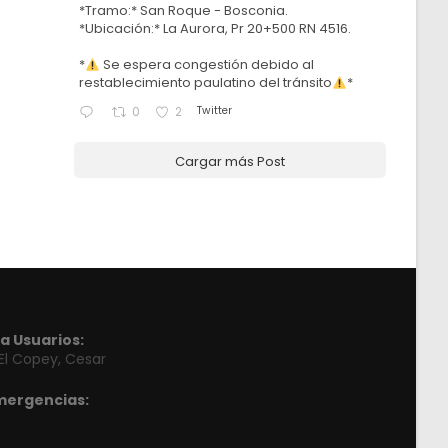
*Tramo:* San Roque - Bosconia.
*Ubicación:* La Aurora, Pr 20+500 RN 4516.
*
Se espera congestión debido al
restablecimiento paulatino del tránsito
*
Twitter
0
2
Cargar más Post
a Usuarios:
 El Copey, Cesar
mergencias: