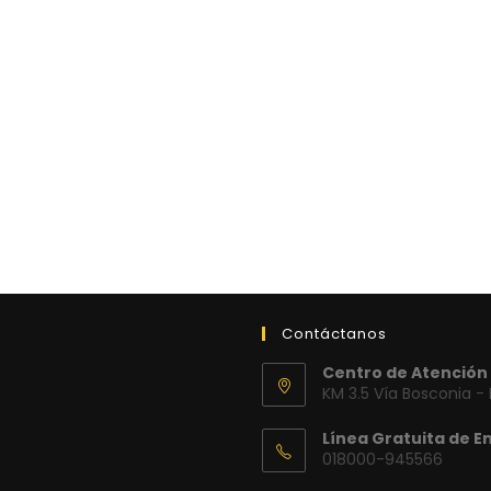
Contáctanos
Centro de Atención 
KM 3.5 Vía Bosconia -
Línea Gratuita de E
018000-945566