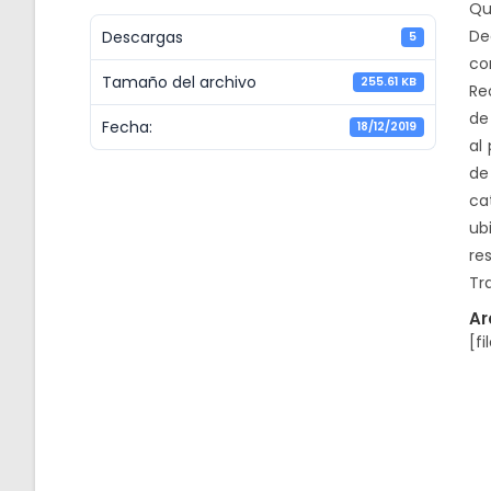
Que
De
Descargas
5
co
Tamaño del archivo
255.61 KB
Re
de
Fecha:
18/12/2019
al
de
ca
ub
re
Tr
Ar
[fi