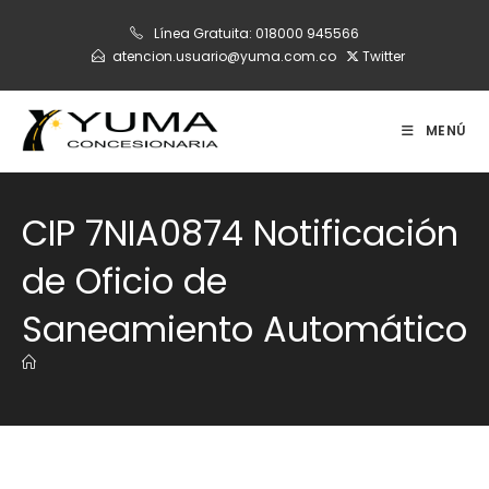
Ir
Línea Gratuita:
018000 945566
al
atencion.usuario@yuma.com.co
Twitter
contenido
MENÚ
CIP 7NIA0874 Notificación
de Oficio de
Saneamiento Automático