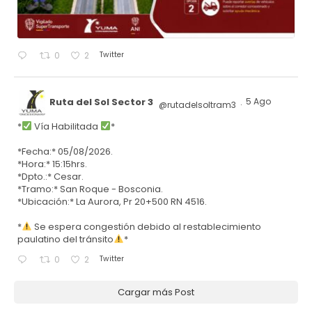
Twitter
0
2
Ruta del Sol Sector 3
5 Ago
@rutadelsoltram3
·
*
Vía Habilitada
*
*Fecha:* 05/08/2026.
*Hora:* 15:15hrs.
*Dpto.:* Cesar.
*Tramo:* San Roque - Bosconia.
*Ubicación:* La Aurora, Pr 20+500 RN 4516.
*
Se espera congestión debido al restablecimiento
paulatino del tránsito
*
Twitter
0
2
Cargar más Post