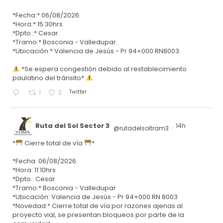
*Fecha:* 06/08/2026.
*Hora:* 15:30hrs
*Dpto.:* Cesar.
*Tramo:* Bosconia - Valledupar.
*Ubicación:* Valencia de Jesús - Pr 94+000 RN8003.
*Se espera congestión debido al restablecimiento
paulatino del tránsito*
Twitter
1
2
Ruta del Sol Sector 3
14h
@rutadelsoltram3
·
*
Cierre total de vía
*
*Fecha: 06/08/2026.
*Hora: 11:10hrs
*Dpto.: Cesar
*Tramo:* Bosconia - Valledupar
*Ubicación: Valencia de Jesús - Pr 94+000 RN 8003
*Novedad:* Cierre total de vía por razones ajenas al
proyecto vial, se presentan bloqueos por parte de la