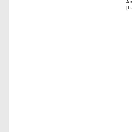
Ar
[fi