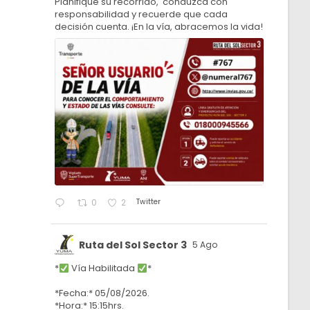
Planifique su recorrido, conduzca con
responsabilidad y recuerde que cada
decisión cuenta. ¡En la vía, abracemos la vida!
Twitter
0
2
Ruta del Sol Sector 3
5 Ago
*
Vía Habilitada
*
*Fecha:* 05/08/2026.
*Hora:* 15:15hrs.