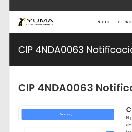
Ir
al
contenido
INICIO
EL PR
CIP 4NDA0063 Notificaci
CIP 4NDA0063 Notific
C
Descargar
El
en