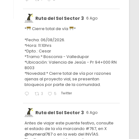
Ruta del Sol Sector 3
6 Ago
*
Cierre total de vía
*
*Fecha: 06/08/2026.
*Hora: 11:10hrs
*Dpto.: Cesar
*Tramo:* Bosconia - Valledupar
*Ubicación: Valencia de Jesús - Pr 94+000 RN
8003
*Novedad:* Cierre total de vía por razones
ajenas al proyecto vial, se presentan
bloqueos por parte de la comunidad.
Twitter
3
5
Ruta del Sol Sector 3
6 Ago
Antes de viajar este puente festivo, consulte
el estado de la vía marcando #767, en X
@numeral767
o en la web del INVÍAS.