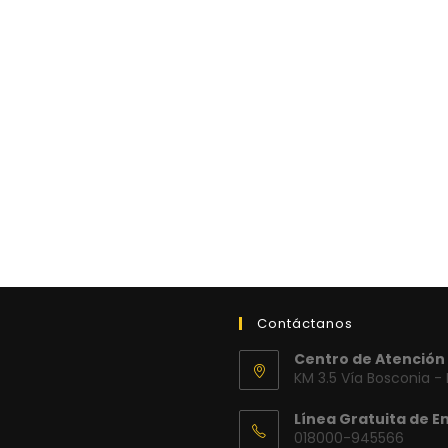
Contáctanos
Centro de Atención 
KM 3.5 Vía Bosconia -
Línea Gratuita de E
018000-945566