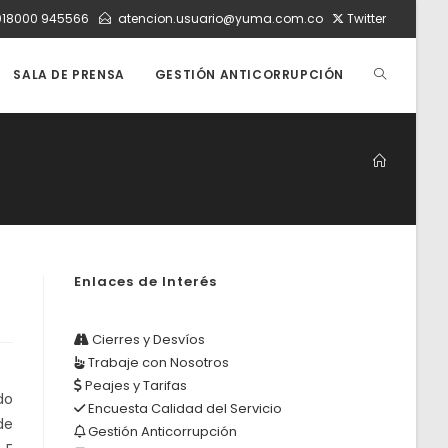
018000 945566
atencion.usuario@yuma.com.co
Twitter
ALTERNAR
SALA DE PRENSA
GESTIÓN ANTICORRUPCIÓN
BÚSQUEDA
DE
Enlaces de Interés
LA
Cierres y Desvíos
Trabaje con Nosotros
WEB
Peajes y Tarifas
do
Encuesta Calidad del Servicio
de
Gestión Anticorrupción