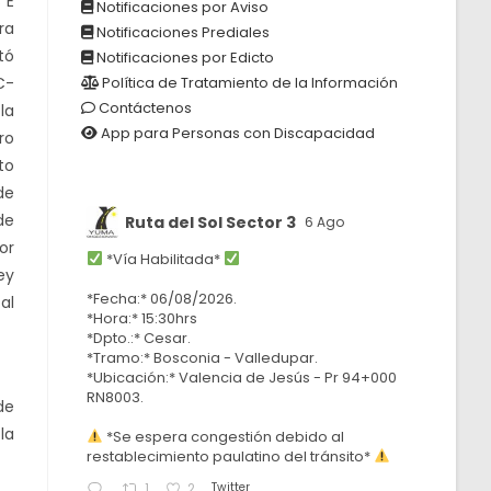
 E
Notificaciones por Aviso
ra
Notificaciones Prediales
tó
Notificaciones por Edicto
C-
Política de Tratamiento de la Información
Contáctenos
la
App para Personas con Discapacidad
ro
to
de
de
Ruta del Sol Sector 3
6 Ago
or
*Vía Habilitada*
ey
*Fecha:* 06/08/2026.
 al
*Hora:* 15:30hrs
*Dpto.:* Cesar.
*Tramo:* Bosconia - Valledupar.
*Ubicación:* Valencia de Jesús - Pr 94+000
RN8003.
de
la
*Se espera congestión debido al
restablecimiento paulatino del tránsito*
Twitter
1
2