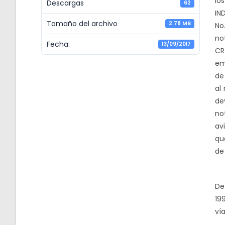
lo
Descargas
62
IN
Tamaño del archivo
2.78 MB
No
no
Fecha:
13/09/2017
CR
em
de
al
de
no
av
que
de 
De
19
ví