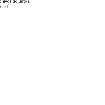
chivos adjuntos:
le_list]