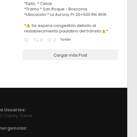
*Dpto.:* Cesar.
*Tramo:* San Roque - Bosconia.
*Ubicación:* La Aurora, Pr 20+500 RN 4516.
*
Se espera congestión debido al
restablecimiento paulatino del tránsito
*
Twitter
0
2
Cargar más Post
a Usuarios:
 El Copey, Cesar
mergencias: