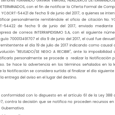
s señores FERNANDO GAVIRIA VARGAS, HEREDEROS DETERMINADOS
DETERMINADOS, con el fin de notificar la Oferta Formal de Comp
. YCâCRT-54421 de fecha 9 de junio del 2017, a quienes se inten
tificar personalmente remitiéndole el oficio de citación No. Y
T-54422 de fecha 9 de junio del 2017, enviado mediante 
presa de correos INTERRAPIDISIMO S.A, con el siguiente núme
 guía 700013491707 el día 9 de junio del 2017, el cual fue devuel
 remitentente el día 19 de julio de 2017 indicando como causal 
volución "REUSADO/SE NEGO A RECIBIR", ante la imposibilidad 
tificarlo personalmente se procede a realizar la Notificación p
iso. Se hace la advertencia en los términos señalados en la l
 la Notificación se considera surtida al finalizar el día siguiente
la entrega del aviso en el lugar del destino.
 conformidad con lo dispuesto en el artículo 61 de la Ley 388 
97, contra la decisión que se notifica no proceden recursos en 
a Gubernativa.