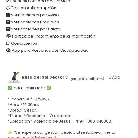
Encuesta Calidad del Servicio
Gestión Anticorrupción
Notificaciones por Aviso
Notificaciones Prediales
Notificaciones por Edicto
Política de Tratamiento de la Información
Contáctenos
App para Personas con Discapacidad
Ruta del Sol Sector 3
6 Ago
@rutadelsoltram3
·
*Vía Habilitada*
*Fecha:* 06/08/2026.
*Hora:* 15:30hrs
*Dpto.:* Cesar.
*Tramo:* Bosconia - Valledupar.
*Ubicación:* Valencia de Jesús - Pr 94+000 RN8003.
*Se espera congestión debido al restablecimiento
paulatino del tránsito*