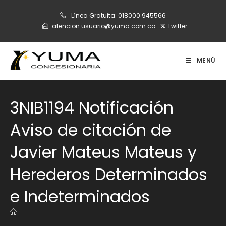
Ir
Línea Gratuita:
018000 945566
al
atencion.usuario@yuma.com.co
Twitter
contenido
MENÚ
3NIB1194 Notificación
Aviso de citación de
Javier Mateus Mateus y
Herederos Determinados
e Indeterminados