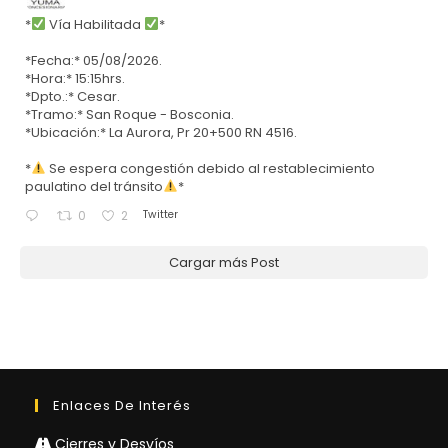
*
Vía Habilitada
*
*Fecha:* 05/08/2026.
*Hora:* 15:15hrs.
*Dpto.:* Cesar.
*Tramo:* San Roque - Bosconia.
*Ubicación:* La Aurora, Pr 20+500 RN 4516.
*
Se espera congestión debido al restablecimiento
paulatino del tránsito
*
Twitter
0
2
Cargar más Post
Enlaces De Interés
Cierres y Desvíos