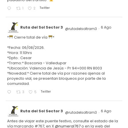
Twitter
1
2
Ruta del Sol Sector 3
6 Ago
@rutadelsoltram3
·
*
Cierre total de vía
*
*Fecha: 06/08/2026.
*Hora: 11:10hrs
*Dpto.: Cesar
*Tramo:* Bosconia - Valledupar
*Ubicación: Valencia de Jesús - Pr 94+000 RN 8003
*Novedad:* Cierre total de vía por razones ajenas al
proyecto vial, se presentan bloqueos por parte de la
comunidad.
Twitter
3
5
Ruta del Sol Sector 3
6 Ago
@rutadelsoltram3
·
Antes de viajar este puente festivo, consulte el estado de la
vía marcando #767, en X
@numeral767
o en la web del