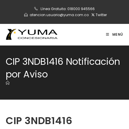
Ir
Línea Gratuita:
018000 945566
al
atencion.usuario@yuma.com.co
Twitter
contenido
MENÚ
CIP 3NDB1416 Notificación
por Aviso
CIP 3NDB1416