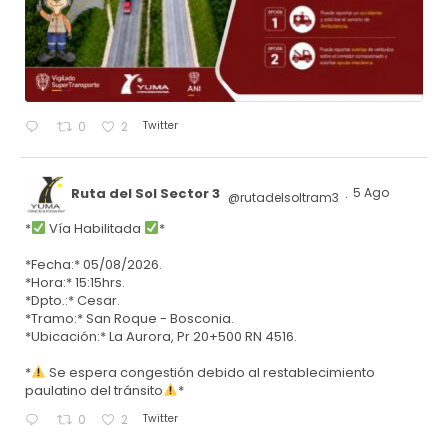
Twitter
0
2
Ruta del Sol Sector 3
5 Ago
@rutadelsoltram3
·
*
Vía Habilitada
*
*Fecha:* 05/08/2026.
*Hora:* 15:15hrs.
*Dpto.:* Cesar.
*Tramo:* San Roque - Bosconia.
*Ubicación:* La Aurora, Pr 20+500 RN 4516.
*
Se espera congestión debido al restablecimiento
paulatino del tránsito
*
Twitter
0
2