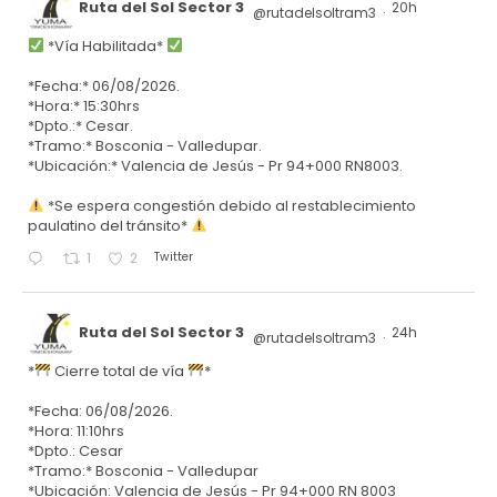
Ruta del Sol Sector 3
20h
@rutadelsoltram3
·
*Vía Habilitada*
*Fecha:* 06/08/2026.
*Hora:* 15:30hrs
*Dpto.:* Cesar.
*Tramo:* Bosconia - Valledupar.
*Ubicación:* Valencia de Jesús - Pr 94+000 RN8003.
*Se espera congestión debido al restablecimiento
paulatino del tránsito*
Twitter
1
2
Ruta del Sol Sector 3
24h
@rutadelsoltram3
·
*
Cierre total de vía
*
*Fecha: 06/08/2026.
*Hora: 11:10hrs
*Dpto.: Cesar
*Tramo:* Bosconia - Valledupar
*Ubicación: Valencia de Jesús - Pr 94+000 RN 8003