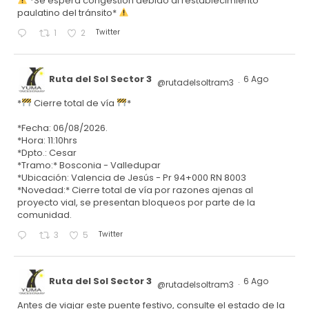
*Se espera congestión debido al restablecimiento
paulatino del tránsito*
Twitter
1
2
Ruta del Sol Sector 3
6 Ago
@rutadelsoltram3
·
*
Cierre total de vía
*
*Fecha: 06/08/2026.
*Hora: 11:10hrs
*Dpto.: Cesar
*Tramo:* Bosconia - Valledupar
*Ubicación: Valencia de Jesús - Pr 94+000 RN 8003
*Novedad:* Cierre total de vía por razones ajenas al
proyecto vial, se presentan bloqueos por parte de la
comunidad.
Twitter
3
5
Ruta del Sol Sector 3
6 Ago
@rutadelsoltram3
·
Antes de viajar este puente festivo, consulte el estado de la