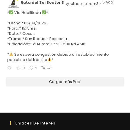
Ruta del Sol Sector 3
5 Ago
@rutadelsoltram3
·
*
Vía Habilitada
*
*Fecha:* 05/08/2026.
*Hora:* 15:15hrs.
*Dpto.:* Cesar.
*Tramo:* San Roque - Bosconia.
*Ubicación:* La Aurora, Pr 20+500 RN 4516.
*
Se espera congestión debido al restablecimiento
paulatino del tránsito
*
Twitter
0
2
Cargar más Post
Enlaces De Interés