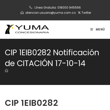
Ir
Línea Gratuita:
018000 945566
al
atencion.usuario@yuma.com.co
Twitter
contenido
MENÚ
CIP 1EIB0282 Notificación
de CITACIÓN 17-10-14
CIP 1EIB0282