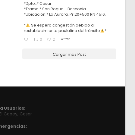
*Dpto.:* Cesar.
*Tramo:* San Roque - Bosconia.
*Ubicación:* La Aurora, Pr 20+500 RN 4516.
*
Se espera congestión debido al
restablecimiento paulatino del tránsito
*
Twitter
0
2
Cargar más Post
a Usuarios:
 El Copey, Cesar
mergencias: