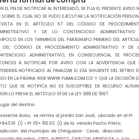
ferta formal de compra
N EL FIN DE NOTIFICAR AL INTERESADO, SE FIJA EL PRESENTE AVISO N
8 SOBRE EL CUAL NO SE PUDO EJECUTAR LA NOTIFICACIÓN PERSON
EVISTA EN EL ARTÍCULO 67 DEL CÓDIGO DE PROCEDIMIEN
MINISTRATIVO Y DE LO CONTENCIOSO ADMINISTRATIVO
MPOCO EN LOS TéRMINOS DEL PARÁGRAFO PRIMERO DEL ARTÍCU
 DEL CÓDIGO DE PROCEDIMIENTO ADMINSITRATIVO Y DE 
NTENCIOSO ADMINISTRATIVO, EN CONSECUENCIA, SE PROCE
TONCES A NOTIFICAR POR AVISO CON LA ADVERTENCIA QUE 
TENDERÁ NOTIFICADO AL FINALIZAR EL DÍA SIGUIENTE DEL RETIRO D
ISO EN LA PÁGINA WEB
WWW.YUMA.COM.CO
Y QUE LA DECISIÓN D
TO QUE SE NOTIFICA NO ES SUSCEPTIBLE DE RECURSO ALGUN
GÚN LO PREVé EL ARTÍCULO 61 DE LA LEY 388 DE 1997.
lugar del destino.
 presente Aviso, se remite al predio San José, ubicado en el Pr
+843.91 (I)
-
Pr 05+ 155.62 (I) de la vereda Pacho Prieto,
risdicción del municipio de Chiriguana- Cesar, dirección
nocida del señor CIRO ALBERTO CHACON MENDOZA y a la