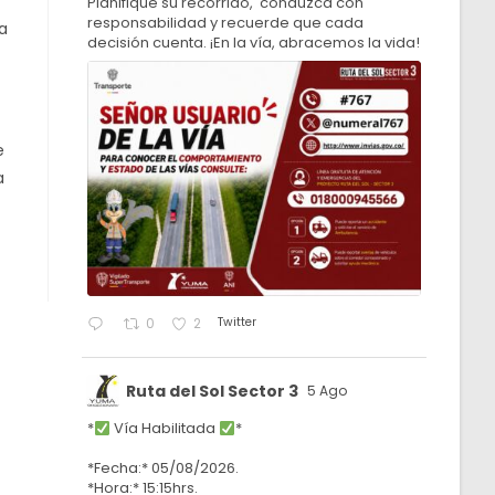
Planifique su recorrido, conduzca con
responsabilidad y recuerde que cada
a
decisión cuenta. ¡En la vía, abracemos la vida!
e
a
Twitter
0
2
Ruta del Sol Sector 3
5 Ago
*
Vía Habilitada
*
*Fecha:* 05/08/2026.
*Hora:* 15:15hrs.