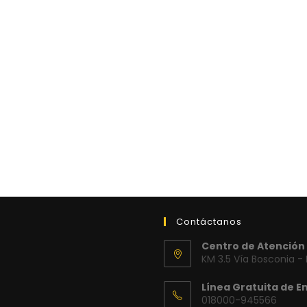
Contáctanos
Centro de Atención 
KM 3.5 Vía Bosconia -
Línea Gratuita de E
018000-945566