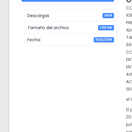
O
CO
10
Descargas
1649
PR
Tamaño del archivo
1.69 MB
AD
TA
Fecha:
14/12/2015
69
CO
EN
EN
AV
AC
SE
el 
El
03
ju
co