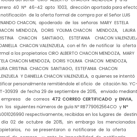
rrera 40 N° 46-42 apto 1003, dirección aportada para efect
 notificación de la oferta formal de compra por el Señor LUIS
RNANDO CHACON, apoderado de las señoras MARY ESTELA
ACON MENDOZA, DORIS YOLIMA CHACON MENDOZA, LAUR
ISTINA CHACON SANTIAGO, ESTEFANIA CHACON VALENZUEL
DANIELLA CHACON VALENZUELA, con el fin de notificar la oferta
rmal a los propietarios CIRO ALBERTO CHACON MENDOZA, MARY
TELA CHACON MENDOZA, DORIS YOLIMA CHACON MENDOZA,
URA CRISTINA CHACON SANTIAGO, ESTEFANIA CHACON
LENZUELA Y DANIELLA CHACON VALENZUELA, a quienes se intentó
tificar personalmente remitiéndole el oficio de citación No. YC
T-30939 de fecha 29 de septiembre de 2015, enviado median
 empresa de correos
472 CORREO CERTIFICADO y ENVIA,
n los siguientes números de guía Nº RB779062564CO y
Nº
4001026990 respectivamente, recibidas en los lugares de desti
 día 02 de octubre de 2015, sin embargo los mencionados
opietarios, no se presentaron a notificarse de la oferta