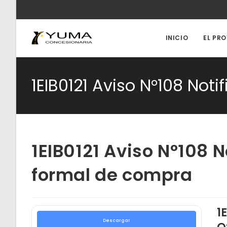
Ir
al
contenido
INICIO
EL PR
1EIB0121 Aviso N°108 Not
1EIB0121 Aviso N°108 N
formal de compra
1
Descargar