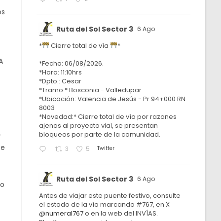
os
Ruta del Sol Sector 3
6 Ago
*
Cierre total de vía
*
A
A
*Fecha: 06/08/2026.
*Hora: 11:10hrs
*Dpto.: Cesar
*Tramo:* Bosconia - Valledupar
*Ubicación: Valencia de Jesús - Pr 94+000 RN
8003
*Novedad:* Cierre total de vía por razones
ajenas al proyecto vial, se presentan
bloqueos por parte de la comunidad.
-
te
Twitter
3
5
Ruta del Sol Sector 3
6 Ago
no
Antes de viajar este puente festivo, consulte
el estado de la vía marcando #767, en X
@numeral767
o en la web del INVÍAS.