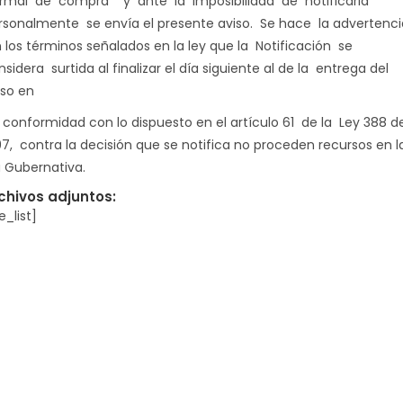
rmal de compra y ante la imposibilidad de notificarla
rsonalmente se envía el presente aviso. Se hace la advertenci
 los términos señalados en la ley que la Notificación se
sidera surtida al finalizar el día siguiente al de la entrega del
iso en
 conformidad con lo dispuesto en el artículo 61 de la Ley 388 d
97, contra la decisión que se notifica no proceden recursos en l
a Gubernativa.
chivos adjuntos:
le_list]