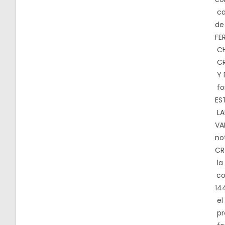
ca
de
FE
CH
CR
Y 
fo
ES
LA
VA
no
CR
la
co
14
el
pr