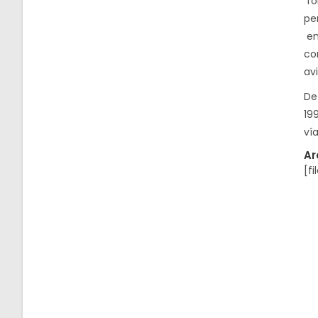
fo
pe
en
con
av
De
19
ví
Ar
[fi