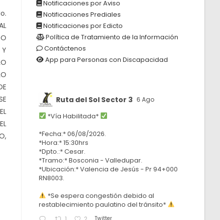
Notificaciones por Aviso
o.
Notificaciones Prediales
AL
Notificaciones por Edicto
Política de Tratamiento de la Información
TO
Contáctenos
 Y
App para Personas con Discapacidad
LO
LO
DE
SE
Ruta del Sol Sector 3
6 Ago
EL
*Vía Habilitada*
EL
*Fecha:* 06/08/2026.
O,
*Hora:* 15:30hrs
*Dpto.:* Cesar.
*Tramo:* Bosconia - Valledupar.
*Ubicación:* Valencia de Jesús - Pr 94+000
RN8003.
*Se espera congestión debido al
restablecimiento paulatino del tránsito*
Twitter
1
2