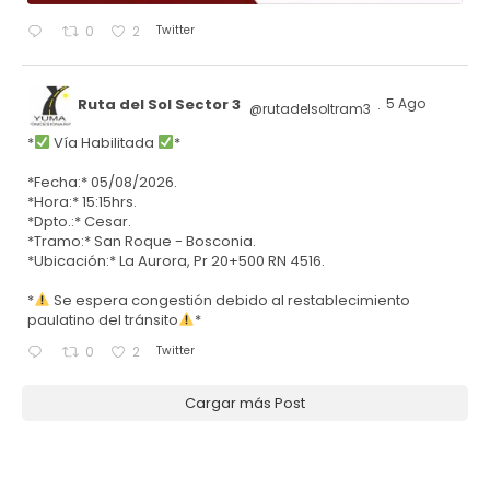
Twitter
0
2
Ruta del Sol Sector 3
5 Ago
@rutadelsoltram3
·
*
Vía Habilitada
*
*Fecha:* 05/08/2026.
*Hora:* 15:15hrs.
*Dpto.:* Cesar.
*Tramo:* San Roque - Bosconia.
*Ubicación:* La Aurora, Pr 20+500 RN 4516.
*
Se espera congestión debido al restablecimiento
paulatino del tránsito
*
Twitter
0
2
Cargar más Post