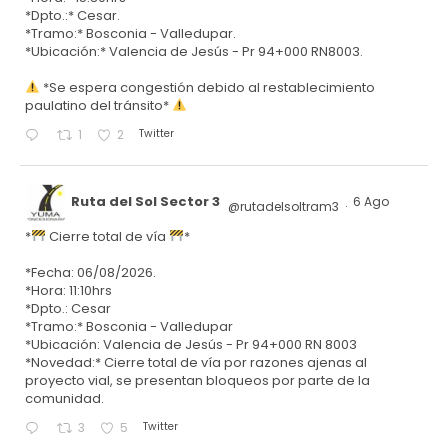
*Dpto.:* Cesar.
*Tramo:* Bosconia - Valledupar.
*Ubicación:* Valencia de Jesús - Pr 94+000 RN8003.
*Se espera congestión debido al restablecimiento
paulatino del tránsito*
Twitter
1
2
Ruta del Sol Sector 3
6 Ago
@rutadelsoltram3
·
*
Cierre total de vía
*
*Fecha: 06/08/2026.
*Hora: 11:10hrs
*Dpto.: Cesar
*Tramo:* Bosconia - Valledupar
*Ubicación: Valencia de Jesús - Pr 94+000 RN 8003
*Novedad:* Cierre total de vía por razones ajenas al
proyecto vial, se presentan bloqueos por parte de la
comunidad.
Twitter
3
5