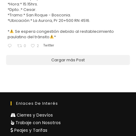
*Hora:* 15:15hrs.
*Dpto.:* Cesar.
*Tramo:* San Roque - Bosconia.
*Ubicación:* La Aurora, Pr 20+500 RN 4516.
*
Se espera congestión debido al restablecimiento
paulatino del tránsito
*
Twitter
0
2
Cargar más Post
Enlaces De Interés
Cierres y Desvíos
Trabaje con Nosotros
Peajes y Tarifas