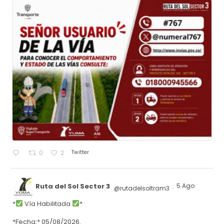
Twitter
0
2
Ruta del Sol Sector 3
5 Ago
@rutadelsoltram3
·
*
Vía Habilitada
*
*Fecha:* 05/08/2026.