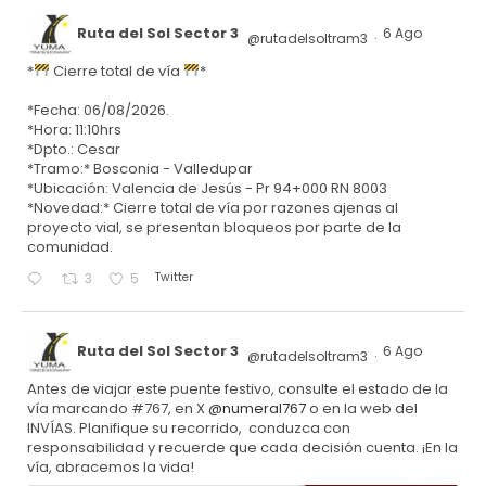
Ruta del Sol Sector 3
6 Ago
@rutadelsoltram3
·
*
Cierre total de vía
*
*Fecha: 06/08/2026.
*Hora: 11:10hrs
*Dpto.: Cesar
*Tramo:* Bosconia - Valledupar
*Ubicación: Valencia de Jesús - Pr 94+000 RN 8003
*Novedad:* Cierre total de vía por razones ajenas al
proyecto vial, se presentan bloqueos por parte de la
comunidad.
Twitter
3
5
Ruta del Sol Sector 3
6 Ago
@rutadelsoltram3
·
Antes de viajar este puente festivo, consulte el estado de la
vía marcando #767, en X
@numeral767
o en la web del
INVÍAS. Planifique su recorrido, conduzca con
responsabilidad y recuerde que cada decisión cuenta. ¡En la
vía, abracemos la vida!