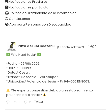
Notificaciones Prediales
Notificaciones por Edicto
Política de Tratamiento de la Información
Contáctenos
App para Personas con Discapacidad
Ruta del Sol Sector 3
6 Ago
@rutadelsoltram3
·
*Vía Habilitada*
*Fecha:* 06/08/2026.
*Hora:* 15:30hrs
*Dpto.:* Cesar.
*Tramo:* Bosconia - Valledupar.
*Ubicación:* Valencia de Jesús - Pr 94+000 RN8003.
*Se espera congestión debido al restablecimiento
paulatino del tránsito*
Twitter
1
2