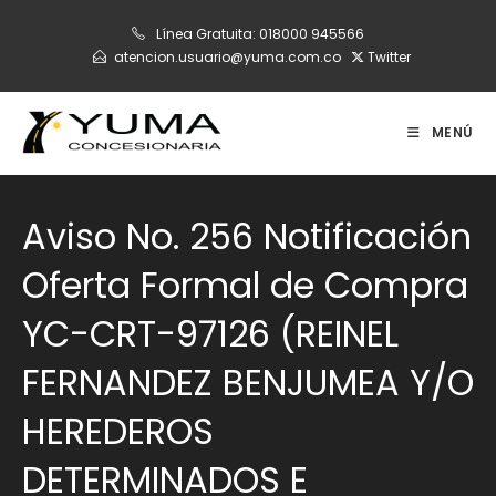
Ir
Línea Gratuita:
018000 945566
al
atencion.usuario@yuma.com.co
Twitter
contenido
MENÚ
Aviso No. 256 Notificación
Oferta Formal de Compra
YC-CRT-97126 (REINEL
FERNANDEZ BENJUMEA Y/O
HEREDEROS
DETERMINADOS E