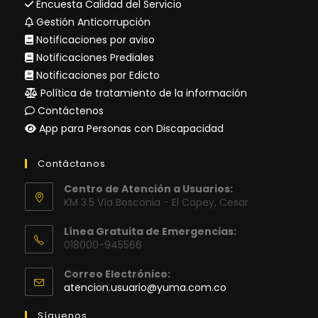
Encuesta Calidad del Servicio
Gestión Anticorrupción
Notificaciones por aviso
Notificaciones Prediales
Notificaciones por Edicto
Política de tratamiento de la información
Contáctenos
App para Personas con Discapacidad
Contáctanos
Centro de Atención a Usuarios:
KM 3.5 Vía Bosconia - El Copey, Cesar
Línea Gratuita de Emergencias:
018000-945566
Correo Electrónico:
Se
atencion.usuario@yuma.com.co
abre
en
Síguenos