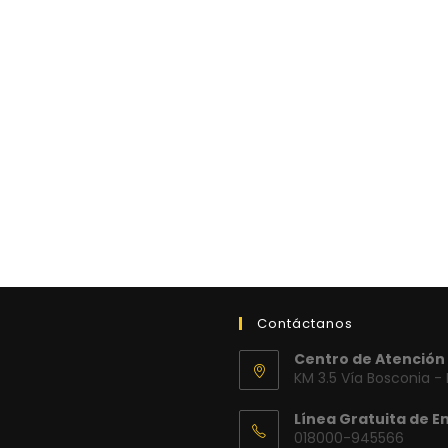
Contáctanos
Centro de Atención 
KM 3.5 Vía Bosconia -
Línea Gratuita de E
018000-945566