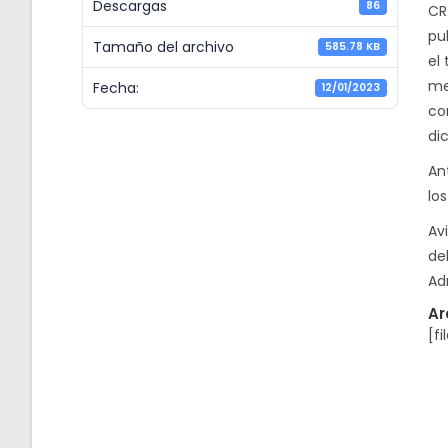
Descargas
86
CR
pu
Tamaño del archivo
585.78 KB
el
me
Fecha:
12/01/2023
co
d
An
los
Av
de
Ad
Ar
[fi