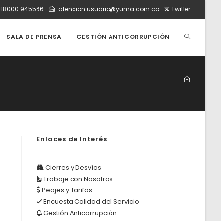
018000 945566
atencion.usuario@yuma.com.co
Twitter
ALTERNAR
SALA DE PRENSA
GESTIÓN ANTICORRUPCIÓN
BÚSQUEDA
DE
Enlaces de Interés
LA
Cierres y Desvíos
Trabaje con Nosotros
WEB
Peajes y Tarifas
Encuesta Calidad del Servicio
Gestión Anticorrupción