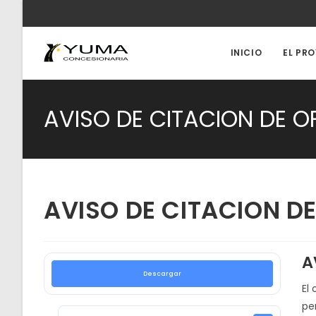
Ir
al
contenido
INICIO
EL PR
AVISO DE CITACION DE O
AVISO DE CITACION D
A
Descargar
El 
pe