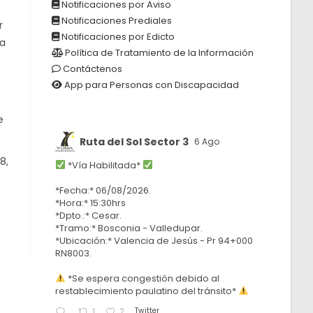
Notificaciones por Aviso
Notificaciones Prediales
r
Notificaciones por Edicto
da
Política de Tratamiento de la Información
Contáctenos
App para Personas con Discapacidad
e
Ruta del Sol Sector 3
6 Ago
8,
*Vía Habilitada*
*Fecha:* 06/08/2026.
*Hora:* 15:30hrs
*Dpto.:* Cesar.
*Tramo:* Bosconia - Valledupar.
*Ubicación:* Valencia de Jesús - Pr 94+000
RN8003.
*Se espera congestión debido al
restablecimiento paulatino del tránsito*
Twitter
1
2