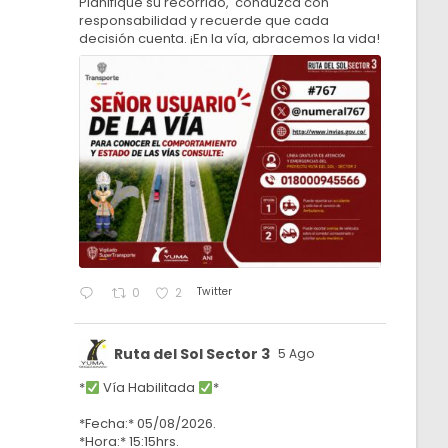
Planifique su recorrido, conduzca con
responsabilidad y recuerde que cada
decisión cuenta. ¡En la vía, abracemos la vida!
Twitter
0
2
Ruta del Sol Sector 3
5 Ago
*
Vía Habilitada
*
*Fecha:* 05/08/2026.
*Hora:* 15:15hrs.