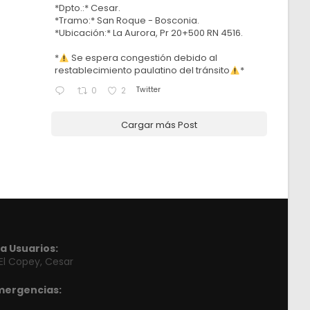
*Dpto.:* Cesar.
*Tramo:* San Roque - Bosconia.
*Ubicación:* La Aurora, Pr 20+500 RN 4516.
*
Se espera congestión debido al
restablecimiento paulatino del tránsito
*
Twitter
0
2
Cargar más Post
a Usuarios:
 El Copey, Cesar
mergencias: