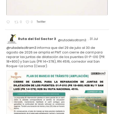
Twitter
0
0
Ruta del Sol Sector 3
31 Jul
@rutadelsoltram3
·
@rutadelsoltram3
informa que del 29 de julio al 30 de
agosto de 2026 se amplía el PMT con cierre de carril para
reparar las juntas de dilatación de los puentes 01-P-010 (PR
18+800) y San Luis (PR 14+378), RN 4516, corredor vial San
Roque–La Loma (Cesar).