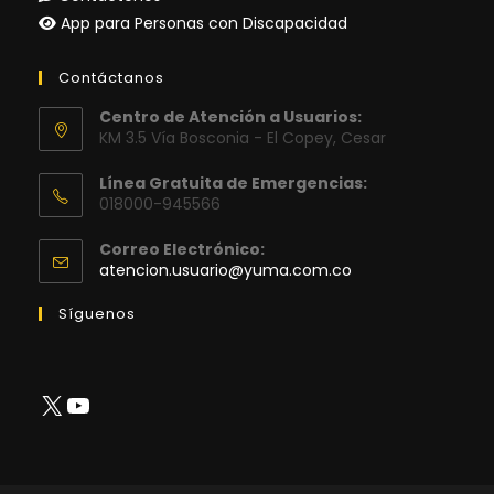
App para Personas con Discapacidad
Contáctanos
Centro de Atención a Usuarios:
KM 3.5 Vía Bosconia - El Copey, Cesar
Línea Gratuita de Emergencias:
018000-945566
Correo Electrónico:
Se
atencion.usuario@yuma.com.co
abre
en
Síguenos
tu
aplicación
X
YouTube