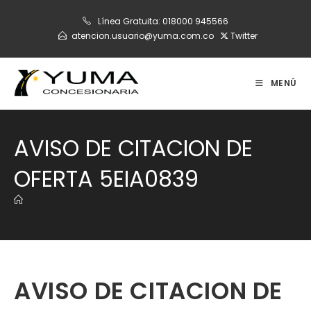
Ir
Línea Gratuita:
018000 945566
al
atencion.usuario@yuma.com.co
Twitter
contenido
MENÚ
AVISO DE CITACION DE
OFERTA 5EIA0839
AVISO DE CITACION DE