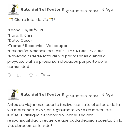
Ruta del Sol Sector 3
6 Ago
@rutadelsoltram3
·
*
Cierre total de vía
*
*Fecha: 06/08/2026.
*Hora: 11:10hrs
*Dpto.: Cesar
*Tramo:* Bosconia - Valledupar
*Ubicación: Valencia de Jesús - Pr 94+000 RN 8003
*Novedad:* Cierre total de vía por razones ajenas al
proyecto vial, se presentan bloqueos por parte de la
comunidad.
Twitter
3
5
Ruta del Sol Sector 3
6 Ago
@rutadelsoltram3
·
Antes de viajar este puente festivo, consulte el estado de la
vía marcando #767, en X
@numeral767
o en la web del
INVÍAS. Planifique su recorrido, conduzca con
responsabilidad y recuerde que cada decisión cuenta. ¡En la
vía, abracemos la vida!