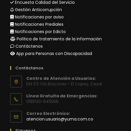
Encuesta Calidad del Servicio
Gestión Anticorrupción
Notificaciones por aviso
Notificaciones Prediales
Notificaciones por Edicto
Política de tratamiento de la información
Contáctenos
App para Personas con Discapacidad
Contáctanos
Centro de Atención a Usuarios:
KM 3.5 Vía Bosconia - El Copey, Cesar
Línea Gratuita de Emergencias:
018000-945566
Correo Electrónico:
Se
atencion.usuario@yuma.com.co
abre
en
Síguenos