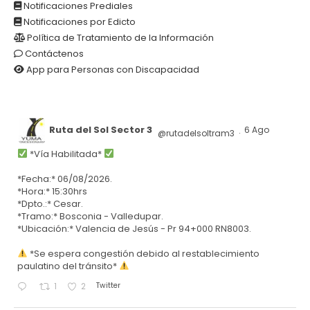
Notificaciones Prediales
Notificaciones por Edicto
Política de Tratamiento de la Información
Contáctenos
App para Personas con Discapacidad
Ruta del Sol Sector 3
6 Ago
@rutadelsoltram3
·
*Vía Habilitada*
*Fecha:* 06/08/2026.
*Hora:* 15:30hrs
*Dpto.:* Cesar.
*Tramo:* Bosconia - Valledupar.
*Ubicación:* Valencia de Jesús - Pr 94+000 RN8003.
*Se espera congestión debido al restablecimiento
paulatino del tránsito*
Twitter
1
2