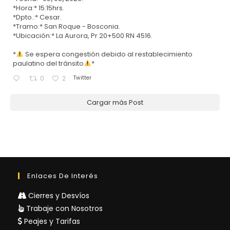
*Hora:* 15:15hrs.
*Dpto.:* Cesar.
*Tramo:* San Roque - Bosconia.
*Ubicación:* La Aurora, Pr 20+500 RN 4516.
*
Se espera congestión debido al restablecimiento
paulatino del tránsito
*
Twitter
0
2
Cargar más Post
Enlaces De Interés
Cierres y Desvíos
Trabaje con Nosotros
Peajes y Tarifas