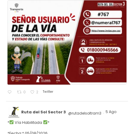
Twitter
0
2
Ruta del Sol Sector 3
5 Ago
@rutadelsoltram3
·
*
Vía Habilitada
*
*Fecha:* 05/08/2026.