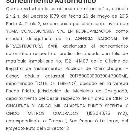
Saneamiento Automático
Que en virtud de lo establecido en el inciso 2o., artículo
2.4.2.4, del Decreto 1079 de fecha 26 de mayo de 2015
Parte 4, Título 2, se comunica por el presente aviso que
YUMA CONCESIONARIA S.A., EN REORGANIZACIÓN, como
entidad delegataria de la AGENCIA NACIONAL DE
INFRAESTRUCTURA âANI, adelantará el saneamiento
automático respecto al predio identificado con folio de
matrícula inmobiliaria No. 192- 41407 de la Oficina de
Registro de Instrumentos Públicos de Chimichagua -
Cesar, cédula catastral 20178000300020047000ME,
denominado "LOTE DE TERRENO", ubicado en la vereda
Pacho Prieto, jurisdicción del Municipio de Chiriguaná,
departamento del Cesar, respecto de un área de CIENTO
CINCUENTA Y CINCO MIL CUARENTA PUNTO SETENTA Y
CINCO METROS CUADRADOS (155.040,75 m2),
correspondiente al Tramo 1, San Roque â La Loma, del
Proyecto Ruta del Sol Sector 3.