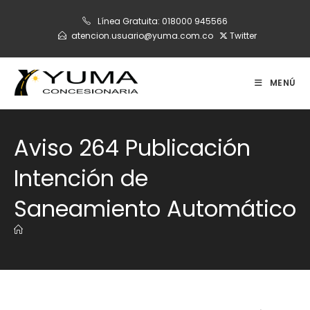
Ir
Línea Gratuita:
018000 945566
al
atencion.usuario@yuma.com.co
Twitter
contenido
MENÚ
Aviso 264 Publicación
Intención de
Saneamiento Automático