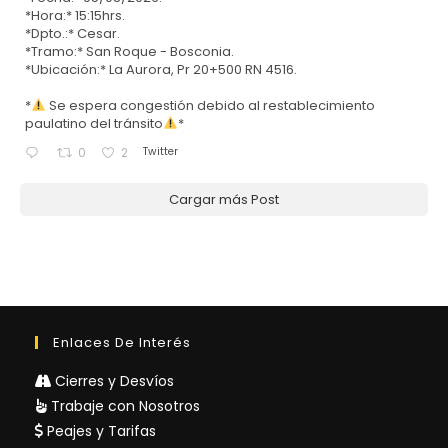
*Hora:* 15:15hrs.
*Dpto.:* Cesar.
*Tramo:* San Roque - Bosconia.
*Ubicación:* La Aurora, Pr 20+500 RN 4516.
*
Se espera congestión debido al restablecimiento
paulatino del tránsito
*
Twitter
0
2
Cargar más Post
Enlaces De Interés
Cierres y Desvíos
Trabaje con Nosotros
Peajes y Tarifas