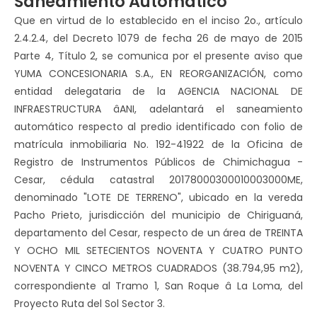
Saneamiento Automático
Que en virtud de lo establecido en el inciso 2o., artículo
2.4.2.4, del Decreto 1079 de fecha 26 de mayo de 2015
Parte 4, Título 2, se comunica por el presente aviso que
YUMA CONCESIONARIA S.A., EN REORGANIZACIÓN, como
entidad delegataria de la AGENCIA NACIONAL DE
INFRAESTRUCTURA âANI, adelantará el saneamiento
automático respecto al predio identificado con folio de
matrícula inmobiliaria No. 192-41922 de la Oficina de
Registro de Instrumentos Públicos de Chimichagua -
Cesar, cédula catastral 20178000300010003000ME,
denominado "LOTE DE TERRENO", ubicado en la vereda
Pacho Prieto, jurisdicción del municipio de Chiriguaná,
departamento del Cesar, respecto de un área de TREINTA
Y OCHO MIL SETECIENTOS NOVENTA Y CUATRO PUNTO
NOVENTA Y CINCO METROS CUADRADOS (38.794,95 m2),
correspondiente al Tramo 1, San Roque â La Loma, del
Proyecto Ruta del Sol Sector 3.