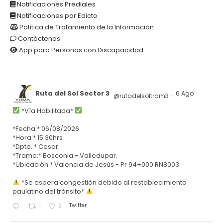
Notificaciones Prediales
Notificaciones por Edicto
Política de Tratamiento de la Información
Contáctenos
App para Personas con Discapacidad
Ruta del Sol Sector 3
6 Ago
@rutadelsoltram3
·
*Vía Habilitada*
*Fecha:* 06/08/2026.
*Hora:* 15:30hrs
*Dpto.:* Cesar.
*Tramo:* Bosconia - Valledupar.
*Ubicación:* Valencia de Jesús - Pr 94+000 RN8003.
*Se espera congestión debido al restablecimiento
paulatino del tránsito*
Twitter
1
2