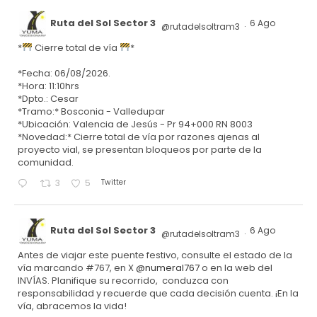
Ruta del Sol Sector 3
6 Ago
@rutadelsoltram3
·
*
Cierre total de vía
*
*Fecha: 06/08/2026.
*Hora: 11:10hrs
*Dpto.: Cesar
*Tramo:* Bosconia - Valledupar
*Ubicación: Valencia de Jesús - Pr 94+000 RN 8003
*Novedad:* Cierre total de vía por razones ajenas al
proyecto vial, se presentan bloqueos por parte de la
comunidad.
Twitter
3
5
Ruta del Sol Sector 3
6 Ago
@rutadelsoltram3
·
Antes de viajar este puente festivo, consulte el estado de la
vía marcando #767, en X
@numeral767
o en la web del
INVÍAS. Planifique su recorrido, conduzca con
responsabilidad y recuerde que cada decisión cuenta. ¡En la
vía, abracemos la vida!