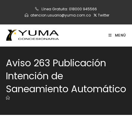
Ir
Línea Gratuita:
018000 945566
al
atencion.usuario@yuma.com.co
Twitter
contenido
MENÚ
Aviso 263 Publicación
Intención de
Saneamiento Automático