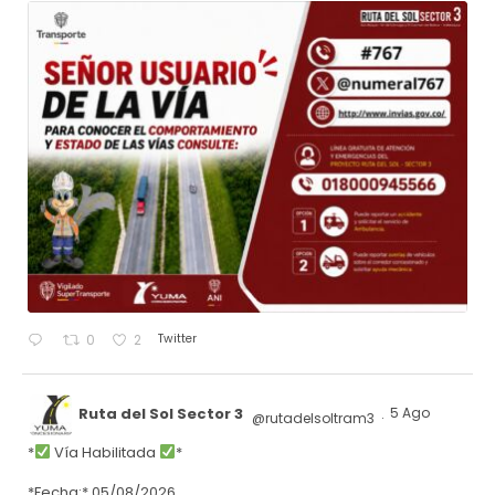
Twitter
0
2
Ruta del Sol Sector 3
5 Ago
@rutadelsoltram3
·
*
Vía Habilitada
*
*Fecha:* 05/08/2026.