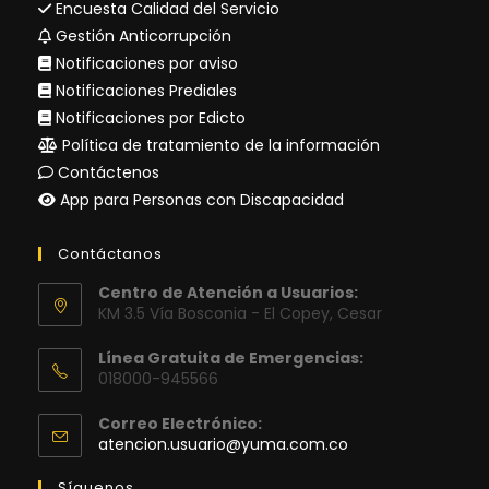
Encuesta Calidad del Servicio
Gestión Anticorrupción
Notificaciones por aviso
Notificaciones Prediales
Notificaciones por Edicto
Política de tratamiento de la información
Contáctenos
App para Personas con Discapacidad
Contáctanos
Centro de Atención a Usuarios:
KM 3.5 Vía Bosconia - El Copey, Cesar
Línea Gratuita de Emergencias:
018000-945566
Correo Electrónico:
Se
atencion.usuario@yuma.com.co
abre
en
Síguenos