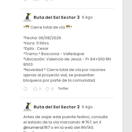
Ruta del Sol Sector 3
6 Ago
*
Cierre total de vía
*
*Fecha: 06/08/2026.
*Hora: 11:10hrs
*Dpto.: Cesar
*Tramo:* Bosconia - Valledupar
*Ubicación: Valencia de Jesús - Pr 94+000 RN
8003
*Novedad:* Cierre total de vía por razones
ajenas al proyecto vial, se presentan
bloqueos por parte de la comunidad.
Twitter
3
5
Ruta del Sol Sector 3
6 Ago
Antes de viajar este puente festivo, consulte
el estado de la vía marcando #767, en X
@numeral767
o en la web del INVÍAS.