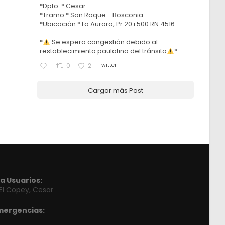
*Dpto.:* Cesar.
*Tramo:* San Roque - Bosconia.
*Ubicación:* La Aurora, Pr 20+500 RN 4516.
*
Se espera congestión debido al
restablecimiento paulatino del tránsito
*
Twitter
0
2
Cargar más Post
a Usuarios:
 El Copey, Cesar
mergencias: