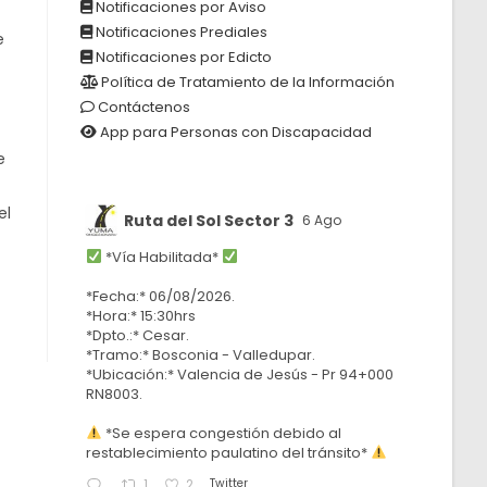
Notificaciones por Aviso
Notificaciones Prediales
e
Notificaciones por Edicto
Política de Tratamiento de la Información
Contáctenos
App para Personas con Discapacidad
e
el
Ruta del Sol Sector 3
6 Ago
*Vía Habilitada*
*Fecha:* 06/08/2026.
*Hora:* 15:30hrs
*Dpto.:* Cesar.
*Tramo:* Bosconia - Valledupar.
*Ubicación:* Valencia de Jesús - Pr 94+000
RN8003.
*Se espera congestión debido al
restablecimiento paulatino del tránsito*
Twitter
1
2