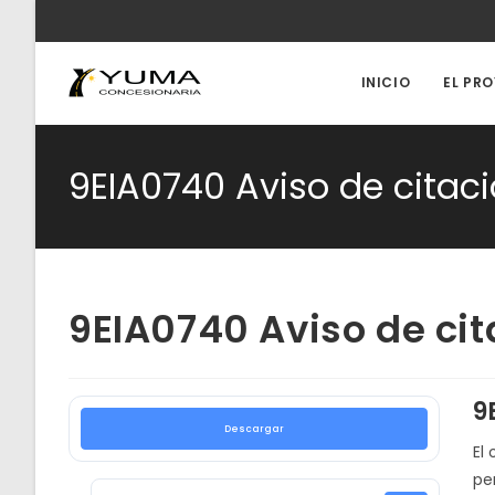
Ir
al
contenido
INICIO
EL PR
9EIA0740 Aviso de citac
9EIA0740 Aviso de cit
9
Descargar
El 
pe