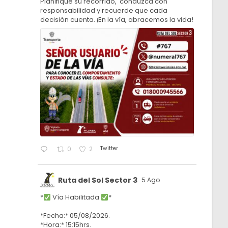
Planifique su recorrido, conduzca con
responsabilidad y recuerde que cada
decisión cuenta. ¡En la vía, abracemos la vida!
Twitter
0
2
Ruta del Sol Sector 3
5 Ago
*
Vía Habilitada
*
*Fecha:* 05/08/2026.
*Hora:* 15:15hrs.