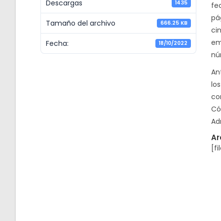
Descargas
1435
fe
pá
Tamaño del archivo
666.25 KB
ci
em
Fecha:
18/10/2022
nú
An
los
co
Có
Ad
Ar
[fi