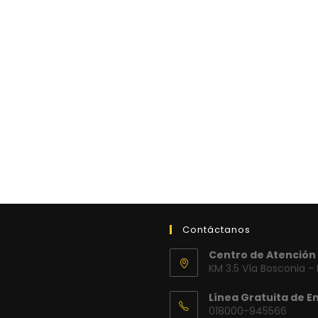
Contáctanos
Centro de Atención 
KM 3.5 Vía Bosconia -
Línea Gratuita de E
018000-945566