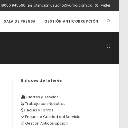
018000 945566
atencion.usuario@yuma.com.co
Twitter
ALTERNAR
SALA DE PRENSA
GESTIÓN ANTICORRUPCIÓN
BÚSQUEDA
DE
Enlaces de Interés
LA
Cierres y Desvíos
Trabaje con Nosotros
WEB
Peajes y Tarifas
Encuesta Calidad del Servicio
Gestión Anticorrupción