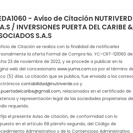
EDA1060 - Aviso de Citación NUTRIVERD
.A.S / INVERSIONES PUERTA DEL CARIBE &
SOCIADOS S.A.S
oficio de Citación se realiza con la finalidad de notificarles
rsonalmente la oferta Formal de Compra No. YC–CRT-121060 de
cha 23 de noviembre de 2022, y se procede a publicar en la
gina web del concesionario
www.yuma.com.co
por el término d
nco (5) días. La citación que se publica, fue enviada a los correo
ectrónicos
contabilidad@nutriverde.co
y
v.puertadelcaribe@gmail.com
, relacionados en el certificado de
istencia y representación legal de las sociedades propietarias de
edio requerido.
 fija el presente Aviso de citación, de conformidad con lo
spuesto en el artículo 68 párrafo segundo, del Código de
ocedimiento Administrativo y de lo Contencioso Administrativo.