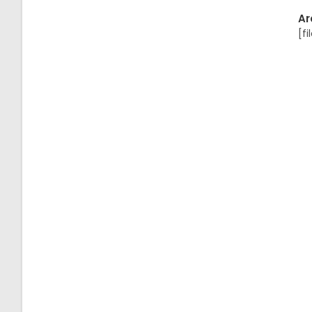
Ar
[fi