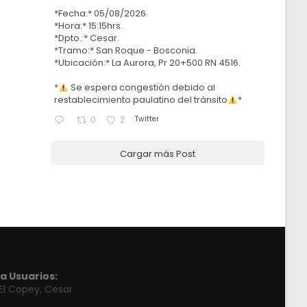
*Fecha:* 05/08/2026.
*Hora:* 15:15hrs.
*Dpto.:* Cesar.
*Tramo:* San Roque - Bosconia.
*Ubicación:* La Aurora, Pr 20+500 RN 4516.
*
Se espera congestión debido al
restablecimiento paulatino del tránsito
*
Twitter
0
2
Cargar más Post
a Usuarios:
 El Copey, Cesar