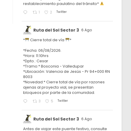
restablecimiento paulatino del tránsito*
Twitter
1
2
Ruta del Sol Sector 3
6 Ago
*
Cierre total de vía
*
*Fecha: 06/08/2026.
*Hora: 11:10hrs
*Dpto.: Cesar
*Tramo:* Bosconia - Valledupar
*Ubicación: Valencia de Jesús - Pr 94+000 RN
8003
*Novedad:* Cierre total de vía por razones
ajenas al proyecto vial, se presentan
bloqueos por parte de la comunidad.
Twitter
3
5
Ruta del Sol Sector 3
6 Ago
Antes de viajar este puente festivo, consulte