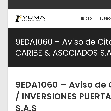
Ir
al
contenido
INICIO
EL PR
9EDA1060 – Aviso de Cit
CARIBE & ASOCIADOS S.A
9EDA1060 – Aviso de 
/ INVERSIONES PUERT
S.A.S