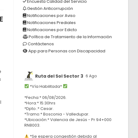
Encuesta Calidad del Servicio
Gestión Anticorrupción
Notificaciones por Aviso
E
Notificaciones Prediales
Notificaciones por Edicto
Política de Tratamiento de la Información
Contáctenos
App para Personas con Discapacidad
e
Ruta del Sol Sector 3
6 Ago
s
*Vía Habilitada*
*Fecha:* 06/08/2026.
l
*Hora:* 15:30hrs
*Dpto.:* Cesar.
*Tramo:* Bosconia - Valledupar.
*Ubicación:* Valencia de Jesús - Pr 94+000
RN8003.
*Se espera congestión debido al