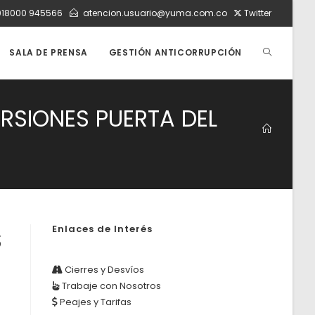
018000 945566
atencion.usuario@yuma.com.co
Twitter
ALTERNAR
SALA DE PRENSA
GESTIÓN ANTICORRUPCIÓN
BÚSQUEDA
ERSIONES PUERTA DEL
DE
LA
Enlaces de Interés
S
WEB
S
Cierres y Desvíos
Trabaje con Nosotros
Peajes y Tarifas