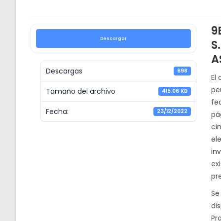
9
Descargar
S
A
Descargas
698
El 
pe
Tamaño del archivo
415.06 KB
fe
Fecha:
23/12/2022
pá
ci
el
in
ex
pr
Se
di
Pr