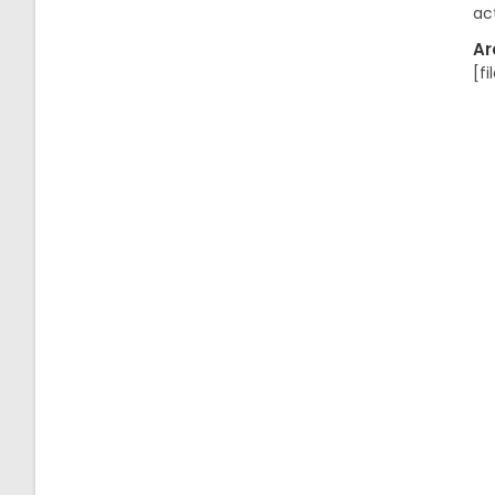
ac
Ar
[fi