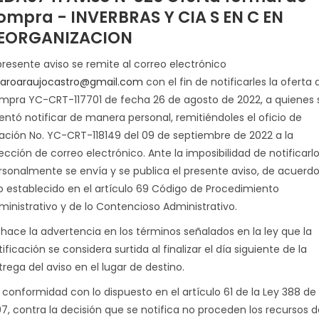
ompra - INVERBRAS Y CIA S EN C EN
EORGANIZACION
 presente aviso se remite al correo electrónico
varoaraujocastro@gmail.com
con el fin de notificarles la oferta 
mpra YC-CRT-117701 de fecha 26 de agosto de 2022, a quienes 
tentó notificar de manera personal, remitiéndoles el oficio de
tación No. YC-CRT-118149 del 09 de septiembre de 2022 a la
ección de correo electrónico. Ante la imposibilidad de notificarl
rsonalmente se envía y se publica el presente aviso, de acuerd
lo establecido en el artículo 69 Código de Procedimiento
ministrativo y de lo Contencioso Administrativo.
 hace la advertencia en los términos señalados en la ley que la
ificación se considera surtida al finalizar el día siguiente de la
rega del aviso en el lugar de destino.
 conformidad con lo dispuesto en el artículo 61 de la Ley 388 de
97, contra la decisión que se notifica no proceden los recursos d