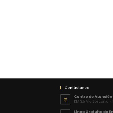
Contáctanos
Centro de Atención 
KM 3.5 Vía Bosconia -
Línea Gratuita de E