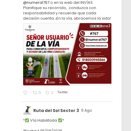
@numeral767
o en la web del INVÍAS.
Planifique su recorrido, conduzca con
responsabilidad y recuerde que cada
decisión cuenta. ¡En la vía, abracemos la vida!
Twitter
0
2
Ruta del Sol Sector 3
5 Ago
*
Vía Habilitada
*
*Fecha:* 05/08/2026.