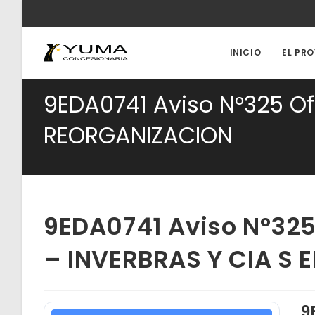
Ir
al
contenido
INICIO
EL PR
9EDA0741 Aviso N°325 Of
REORGANIZACION
9EDA0741 Aviso N°325
– INVERBRAS Y CIA S 
9