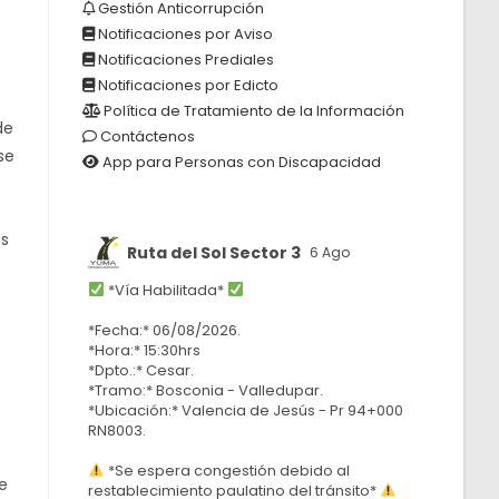
Gestión Anticorrupción
Notificaciones por Aviso
Notificaciones Prediales
Notificaciones por Edicto
Política de Tratamiento de la Información
de
Contáctenos
se
App para Personas con Discapacidad
os
Ruta del Sol Sector 3
6 Ago
o
*Vía Habilitada*
*Fecha:* 06/08/2026.
*Hora:* 15:30hrs
*Dpto.:* Cesar.
*Tramo:* Bosconia - Valledupar.
*Ubicación:* Valencia de Jesús - Pr 94+000
RN8003.
*Se espera congestión debido al
e
restablecimiento paulatino del tránsito*