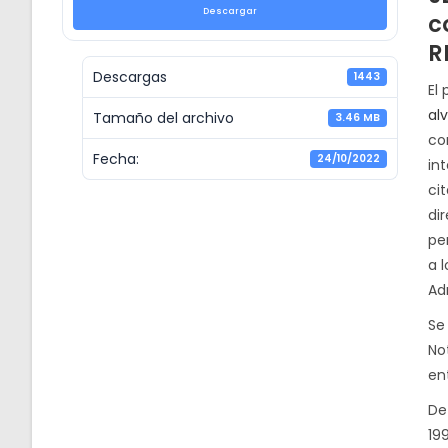
Descargar
c
R
Descargas
1443
El
al
Tamaño del archivo
3.46 MB
co
Fecha:
24/10/2022
in
ci
dir
pe
a 
Ad
Se
Not
ent
De
19