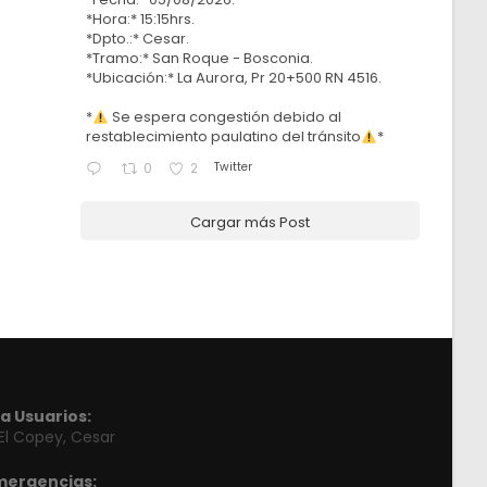
*Hora:* 15:15hrs.
*Dpto.:* Cesar.
*Tramo:* San Roque - Bosconia.
*Ubicación:* La Aurora, Pr 20+500 RN 4516.
*
Se espera congestión debido al
restablecimiento paulatino del tránsito
*
Twitter
0
2
Cargar más Post
a Usuarios:
 El Copey, Cesar
mergencias: