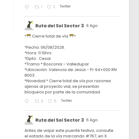
Twitter
1
2
Ruta del Sol Sector 3
6 Ago
*
Cierre total de vía
*
*Fecha: 06/08/2026.
*Hora: 11:10hrs
*Dpto.: Cesar
*Tramo:* Bosconia - Valledupar
*Ubicación: Valencia de Jesús - Pr 94+000 RN
8003
*Novedad:* Cierre total de vía por razones
ajenas al proyecto vial, se presentan
bloqueos por parte de la comunidad.
Twitter
3
5
Ruta del Sol Sector 3
6 Ago
Antes de viajar este puente festivo, consulte
el estado de la vía marcando #767, en X