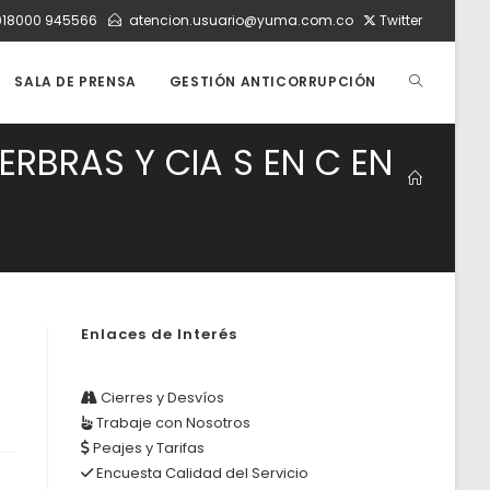
018000 945566
atencion.usuario@yuma.com.co
Twitter
ALTERNAR
SALA DE PRENSA
GESTIÓN ANTICORRUPCIÓN
ERBRAS Y CIA S EN C EN
BÚSQUEDA
DE
LA
Enlaces de Interés
a
Cierres y Desvíos
WEB
Trabaje con Nosotros
Peajes y Tarifas
Encuesta Calidad del Servicio