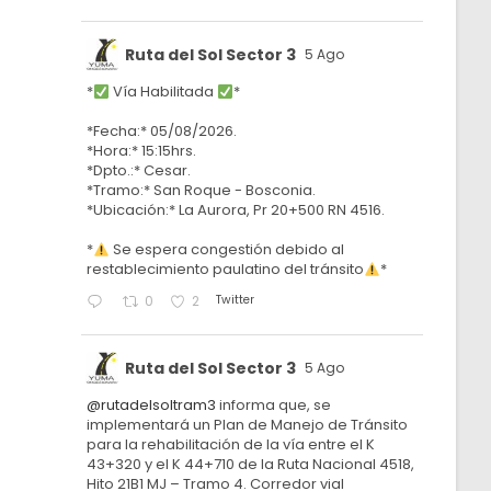
Ruta del Sol Sector 3
5 Ago
*
Vía Habilitada
*
*Fecha:* 05/08/2026.
*Hora:* 15:15hrs.
*Dpto.:* Cesar.
*Tramo:* San Roque - Bosconia.
*Ubicación:* La Aurora, Pr 20+500 RN 4516.
*
Se espera congestión debido al
restablecimiento paulatino del tránsito
*
Twitter
0
2
Ruta del Sol Sector 3
5 Ago
@rutadelsoltram3
informa que, se
implementará un Plan de Manejo de Tránsito
para la rehabilitación de la vía entre el K
43+320 y el K 44+710 de la Ruta Nacional 4518,
Hito 21B1 MJ – Tramo 4. Corredor vial