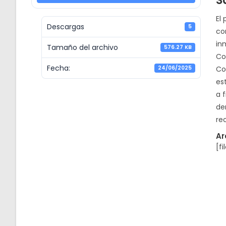
S
El
Descargas
5
co
in
Tamaño del archivo
576.27 KB
Co
Fecha:
24/06/2025
Co
es
a 
de
re
Ar
[fi