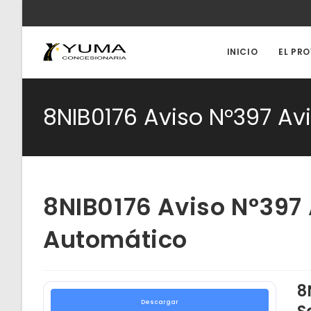
Ir
al
contenido
INICIO
EL PR
8NIB0176 Aviso N°397 A
8NIB0176 Aviso N°397
Automático
8
Descargar