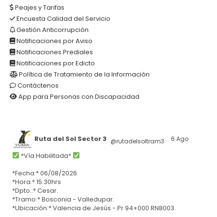
Peajes y Tarifas
Encuesta Calidad del Servicio
Gestión Anticorrupción
Notificaciones por Aviso
Notificaciones Prediales
Notificaciones por Edicto
Política de Tratamiento de la Información
Contáctenos
App para Personas con Discapacidad
Ruta del Sol Sector 3
6 Ago
@rutadelsoltram3
·
*Vía Habilitada*
*Fecha:* 06/08/2026.
*Hora:* 15:30hrs
*Dpto.:* Cesar.
*Tramo:* Bosconia - Valledupar.
*Ubicación:* Valencia de Jesús - Pr 94+000 RN8003.