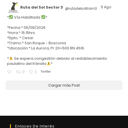
Ruta del Sol Sector 3
5 Ago
@rutadelsoltram3
·
*
Vía Habilitada
*
*Fecha:* 05/08/2026.
*Hora:* 15:15hrs.
*Dpto.:* Cesar.
*Tramo:* San Roque - Bosconia.
*Ubicación:* La Aurora, Pr 20+500 RN 4516.
*
Se espera congestión debido al restablecimiento
paulatino del tránsito
*
Twitter
0
2
Cargar más Post
Enlaces De Interés