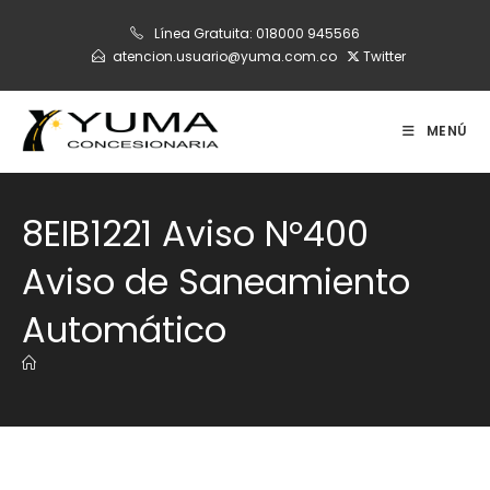
Ir
Línea Gratuita:
018000 945566
al
atencion.usuario@yuma.com.co
Twitter
contenido
MENÚ
8EIB1221 Aviso N°400
Aviso de Saneamiento
Automático