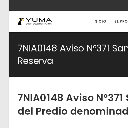
Ir
al
contenido
INICIO
EL PR
7NIA0148 Aviso N°371 S
Reserva
7NIA0148 Aviso N°37
del Predio denominad