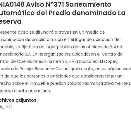
NIA0148 Aviso N°371 Saneamiento
utomático del Predio denominado La
eserva
 presente aviso se difundirá a través en un medio de
municación de amplia difusión en el lugar de ubicación del
mueble, se fijará en un lugar público de las oficinas de Yuma
ncesionaria S.A. En Reorganización, ubicadasen el Centro de
ntrol de Operaciones Kilometro 3,5 vía Bosconia-El Copey,
tación de Pesaje, Bosconia-Cesar; igualmente, en su página web
fin de que las personas o entidades que consideren tener un
recho sobre el inmueble puedan solicitar administrativamente 
conocimiento pecuniario.
chivos adjuntos:
le_list]