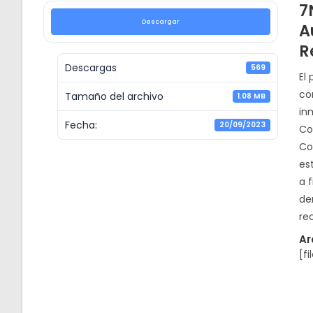
7
Descargar
A
R
Descargas
569
El
co
Tamaño del archivo
1.08 MB
in
Fecha:
20/09/2023
Co
Co
es
a 
de
re
Ar
[fi