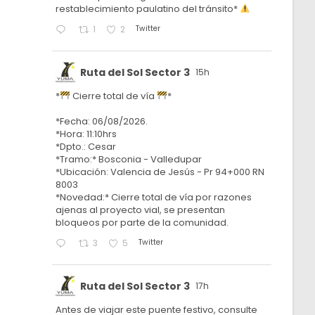
restablecimiento paulatino del tránsito*
Twitter
1
2
Ruta del Sol Sector 3
15h
*
Cierre total de vía
*
*Fecha: 06/08/2026.
*Hora: 11:10hrs
*Dpto.: Cesar
*Tramo:* Bosconia - Valledupar
*Ubicación: Valencia de Jesús - Pr 94+000 RN
8003
*Novedad:* Cierre total de vía por razones
ajenas al proyecto vial, se presentan
bloqueos por parte de la comunidad.
Twitter
3
5
Ruta del Sol Sector 3
17h
Antes de viajar este puente festivo, consulte