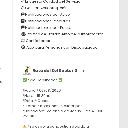
Encuesta Calidad del Servicio
Gestión Anticorrupción
Notificaciones por Aviso
Notificaciones Prediales
Notificaciones por Edicto
Política de Tratamiento de la Información
Contáctenos
App para Personas con Discapacidad
,
Ruta del Sol Sector 3
11h
*Vía Habilitada*
su
*Fecha:* 06/08/2026.
*Hora:* 15:30hrs
*Dpto.:* Cesar.
*Tramo:* Bosconia - Valledupar.
*Ubicación:* Valencia de Jesús - Pr 94+000
RN8003.
*Se espera congestión debido al