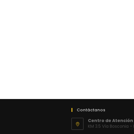
Contáctanos
Centro de Atención 
KM 3.5 Vía Bosconia -