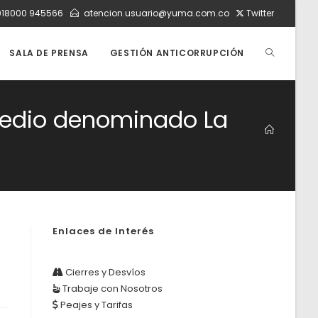
018000 945566
atencion.usuario@yuma.com.co
Twitter
ALTERNAR
SALA DE PRENSA
GESTIÓN ANTICORRUPCIÓN
BÚSQUEDA
redio denominado La
DE
LA
Enlaces de Interés
WEB
Cierres y Desvíos
Trabaje con Nosotros
Peajes y Tarifas