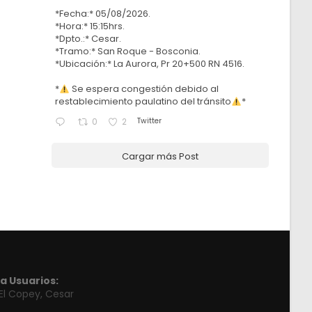
*Fecha:* 05/08/2026.
*Hora:* 15:15hrs.
*Dpto.:* Cesar.
*Tramo:* San Roque - Bosconia.
*Ubicación:* La Aurora, Pr 20+500 RN 4516.
*
Se espera congestión debido al
restablecimiento paulatino del tránsito
*
Twitter
0
2
Cargar más Post
a Usuarios:
 El Copey, Cesar