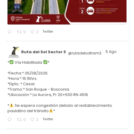
Twitter
0
2
Ruta del Sol Sector 3
5 Ago
@rutadelsoltram3
·
*
Vía Habilitada
*
*Fecha:* 05/08/2026.
*Hora:* 15:15hrs.
*Dpto.:* Cesar.
*Tramo:* San Roque - Bosconia.
*Ubicación:* La Aurora, Pr 20+500 RN 4516.
*
Se espera congestión debido al restablecimiento
paulatino del tránsito
*
Twitter
0
2