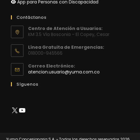
App para Personas con Discapacidad
Contáctanos
Centro de Atención a Usuarios:
KM 3.5 Vía Bosconia - El Copey, Cesar
Línea Gratuita de Emergencias:
018000-945566
Correo Electrónico:
Se
atencion.usuario@yuma.com.co
abre
en
Síguenos
tu
aplicación
X
YouTube
Yuma Concesionaria S.A. ~ Todos los derechos reservados 2026.