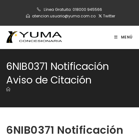
Ir
Línea Gratuita:
018000 945566
al
atencion.usuario@yuma.com.co
Twitter
contenido
MENÚ
6NIB0371 Notificación
Aviso de Citación
6NIB0371 Notificación