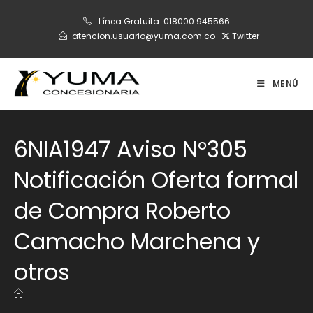
Ir
Línea Gratuita:
018000 945566
al
atencion.usuario@yuma.com.co
Twitter
contenido
MENÚ
6NIA1947 Aviso N°305
Notificación Oferta formal
de Compra Roberto
Camacho Marchena y
otros