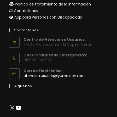
Política de tratamiento de la información
Contáctenos
App para Personas con Discapacidad
Contáctanos
Centro de Atención a Usuarios:
KM 3.5 Vía Bosconia - El Copey, Cesar
Línea Gratuita de Emergencias:
018000-945566
Correo Electrónico:
Se
atencion.usuario@yuma.com.co
abre
en
Síguenos
tu
aplicación
X
YouTube