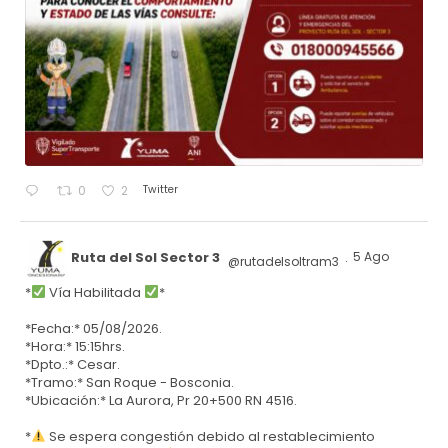
Twitter
0
2
Ruta del Sol Sector 3
5 Ago
@rutadelsoltram3
·
*
Vía Habilitada
*
*Fecha:* 05/08/2026.
*Hora:* 15:15hrs.
*Dpto.:* Cesar.
*Tramo:* San Roque - Bosconia.
*Ubicación:* La Aurora, Pr 20+500 RN 4516.
*
Se espera congestión debido al restablecimiento