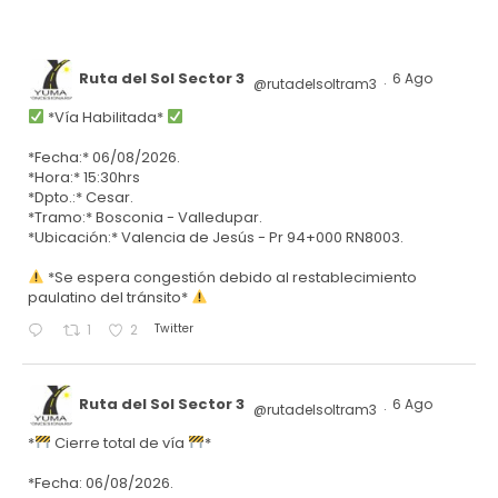
Ruta del Sol Sector 3
6 Ago
@rutadelsoltram3
·
*Vía Habilitada*
*Fecha:* 06/08/2026.
*Hora:* 15:30hrs
*Dpto.:* Cesar.
*Tramo:* Bosconia - Valledupar.
*Ubicación:* Valencia de Jesús - Pr 94+000 RN8003.
*Se espera congestión debido al restablecimiento
paulatino del tránsito*
Twitter
1
2
Ruta del Sol Sector 3
6 Ago
@rutadelsoltram3
·
*
Cierre total de vía
*
*Fecha: 06/08/2026.