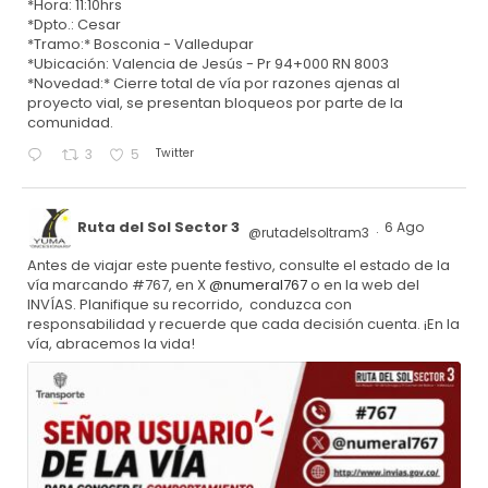
*Hora: 11:10hrs
*Dpto.: Cesar
*Tramo:* Bosconia - Valledupar
*Ubicación: Valencia de Jesús - Pr 94+000 RN 8003
*Novedad:* Cierre total de vía por razones ajenas al
proyecto vial, se presentan bloqueos por parte de la
comunidad.
Twitter
3
5
Ruta del Sol Sector 3
6 Ago
@rutadelsoltram3
·
Antes de viajar este puente festivo, consulte el estado de la
vía marcando #767, en X
@numeral767
o en la web del
INVÍAS. Planifique su recorrido, conduzca con
responsabilidad y recuerde que cada decisión cuenta. ¡En la
vía, abracemos la vida!