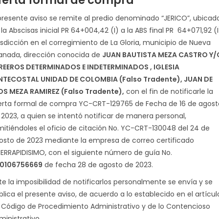
ferta formal de compra
 presente aviso se remite al predio denominado “JERICO”, ubicad
la Abscisas inicial PR 64+004,42 (I) a la ABS final PR 64+071,92 (I
risdicción en el corregimiento de La Gloria, municipio de Nueva
anada, dirección conocida de
JUAN BAUTISTA MEZA CASTRO Y/
REEROS DETERMINADOS E INDETERMINADOS , IGLESIA
NTECOSTAL UNIDAD DE COLOMBIA (Falso Tradente),
JUAN DE
OS MEZA RAMIREZ (Falso Tradente),
con el fin de notificarle la
erta formal de compra YC-CRT-129765 de Fecha de 16 de agost
 2023, a quien se intentó notificar de manera personal,
mitiéndoles el oficio de citación No. YC-CRT-130048 del 24 de
osto de 2023 mediante la empresa de correo certificado
TERRAPIDISIMO, con el siguiente número de guía No.
0106756669
de fecha 28 de agosto de 2023.
te la imposibilidad de notificarlos personalmente se envía y se
blica el presente aviso, de acuerdo a lo establecido en el artícul
 Código de Procedimiento Administrativo y de lo Contencioso
ministrativo.