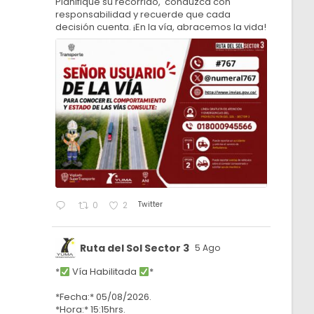
Planifique su recorrido, conduzca con
responsabilidad y recuerde que cada
decisión cuenta. ¡En la vía, abracemos la vida!
Twitter
0
2
Ruta del Sol Sector 3
5 Ago
*
Vía Habilitada
*
*Fecha:* 05/08/2026.
*Hora:* 15:15hrs.