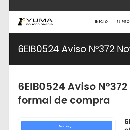
Ir
al
contenido
INICIO
EL PR
6EIB0524 Aviso N°372 No
6EIB0524 Aviso N°372 
formal de compra
6
Descargar