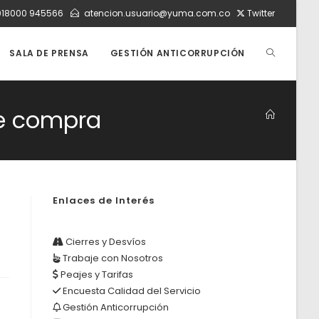
018000 945566
atencion.usuario@yuma.com.co
Twitter
ALTERNAR
SALA DE PRENSA
GESTIÓN ANTICORRUPCIÓN
BÚSQUEDA
de compra
DE
Enlaces de Interés
LA
Cierres y Desvíos
Trabaje con Nosotros
WEB
Peajes y Tarifas
Encuesta Calidad del Servicio
Gestión Anticorrupción