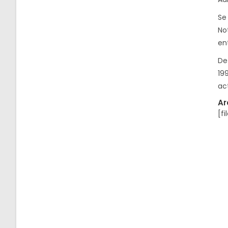
Se
Not
ent
De
19
ac
Ar
[fi