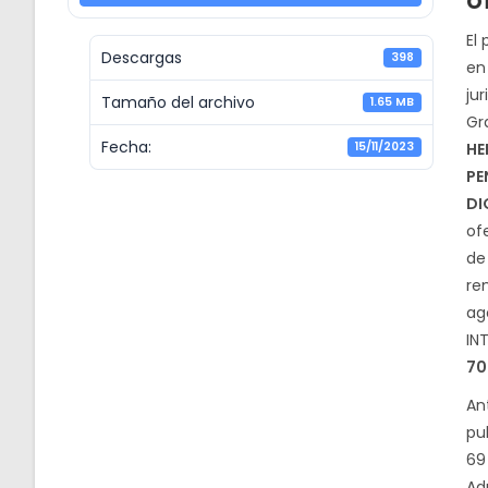
o
El
Descargas
398
en 
ju
Tamaño del archivo
1.65 MB
Gr
Fecha:
15/11/2023
HE
PE
DI
of
de
re
ag
IN
70
An
pu
69
Ad