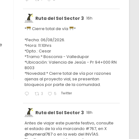
Ruta del Sol Sector 3
16h
*
Cierre total de vía
*
*Fecha: 06/08/2026.
e
*Hora: 11:10hrs
*Dpto.: Cesar
*Tramo:* Bosconia - Valledupar
*Ubicación: Valencia de Jesús - Pr 94+000 RN
8003
*Novedad:* Cierre total de vía por razones
ajenas al proyecto vial, se presentan
bloqueos por parte de la comunidad.
Twitter
3
5
Ruta del Sol Sector 3
18h
Antes de viajar este puente festivo, consulte
el estado de la vía marcando #767, en X
@numeral767
o en la web del INVÍAS.