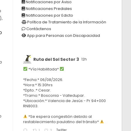
Notificaciones por Aviso
Notificaciones Prediales
o
Notificaciones por Edicto
),
Política de Tratamiento de la Información
Contáctenos
O
App para Personas con Discapacidad
Ruta del Sol Sector 3
12h
o
*Vía Habilitada*
*Fecha:* 06/08/2026.
*Hora:* 15:30hrs
*Dpto.:* Cesar.
*Tramo:* Bosconia - Valledupar.
*Ubicación:* Valencia de Jesús - Pr 94+000
RN8003.
o
*Se espera congestión debido al
restablecimiento paulatino del tránsito*
Twitter
1
2