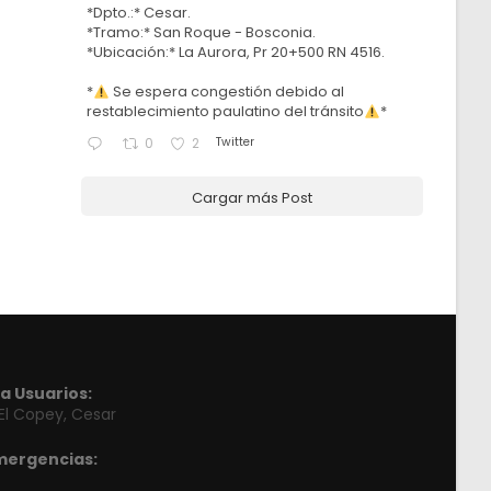
*Dpto.:* Cesar.
*Tramo:* San Roque - Bosconia.
*Ubicación:* La Aurora, Pr 20+500 RN 4516.
*
Se espera congestión debido al
restablecimiento paulatino del tránsito
*
Twitter
0
2
Cargar más Post
a Usuarios:
 El Copey, Cesar
mergencias: