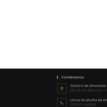
Contáctanos
Centro de Atención 
KM 3.5 Vía Bosconia -
Línea Gratuita de E
018000-945566