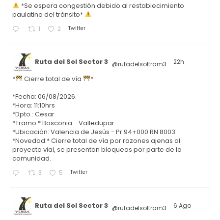
*Se espera congestión debido al restablecimiento
paulatino del tránsito*
Twitter
1
2
Ruta del Sol Sector 3
22h
@rutadelsoltram3
·
*
Cierre total de vía
*
*Fecha: 06/08/2026.
*Hora: 11:10hrs
*Dpto.: Cesar
*Tramo:* Bosconia - Valledupar
*Ubicación: Valencia de Jesús - Pr 94+000 RN 8003
*Novedad:* Cierre total de vía por razones ajenas al
proyecto vial, se presentan bloqueos por parte de la
comunidad.
Twitter
3
5
Ruta del Sol Sector 3
6 Ago
@rutadelsoltram3
·