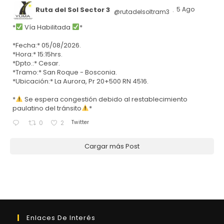
Ruta del Sol Sector 3
5 Ago
@rutadelsoltram3
·
*
Vía Habilitada
*
*Fecha:* 05/08/2026.
*Hora:* 15:15hrs.
*Dpto.:* Cesar.
*Tramo:* San Roque - Bosconia.
*Ubicación:* La Aurora, Pr 20+500 RN 4516.
*
Se espera congestión debido al restablecimiento
paulatino del tránsito
*
Twitter
0
2
Cargar más Post
Enlaces De Interés