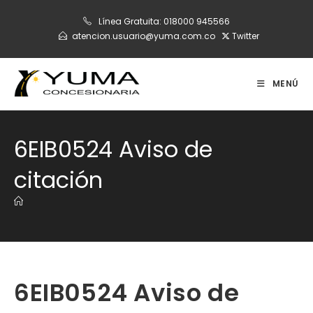
Ir
Línea Gratuita:
018000 945566
al
atencion.usuario@yuma.com.co
Twitter
contenido
MENÚ
6EIB0524 Aviso de
citación
6EIB0524 Aviso de