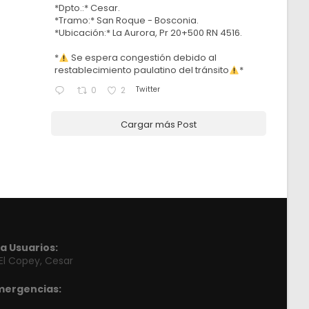
*Dpto.:* Cesar.
*Tramo:* San Roque - Bosconia.
*Ubicación:* La Aurora, Pr 20+500 RN 4516.
*
Se espera congestión debido al
restablecimiento paulatino del tránsito
*
Twitter
0
2
Cargar más Post
a Usuarios:
 El Copey, Cesar
mergencias: