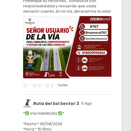
Planifique su recorrido, conduzca con
responsabilidad y recuerde que cada
decisión cuenta. ¡En la vía, abracemos la vida!
Twitter
0
2
Ruta del Sol Sector 3
5 Ago
*
Vía Habilitada
*
*Fecha:* 05/08/2026.
*Hora:* 15:15hrs.