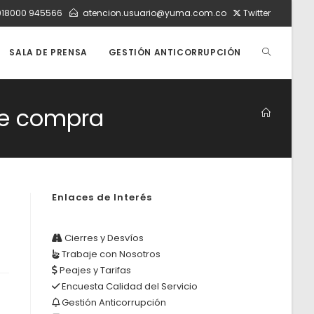
018000 945566
atencion.usuario@yuma.com.co
Twitter
ALTERNAR
SALA DE PRENSA
GESTIÓN ANTICORRUPCIÓN
BÚSQUEDA
 de compra
DE
Enlaces de Interés
LA
Cierres y Desvíos
Trabaje con Nosotros
WEB
Peajes y Tarifas
Encuesta Calidad del Servicio
Gestión Anticorrupción