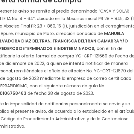
ferta formal de compra
 presente aviso se remite al predio denominado “CASA Y SOLAR -
LE 1A No. 4 – 64”, ubicado en la Abscisas inicial PR 28 + 845, 33 (I
a Abscisa Final PR 28 + 860, 15 (I), jurisdicción en el corregimient
 Apure, municipio de Plato, dirección conocida de
MANUELA
LVADORA DIAZ BELTRAN, FRANCISCA BELTRAN GAMARRA Y/O
REDEROS DETERMINADOS E INDETERMINADOS,
con el fin de
tificarle la oferta formal de compra YC-CRT-121669 de Fecha d
 de diciembre de 2022, a quien se intentó notificar de manera
rsonal, remitiéndoles el oficio de citación No. YC-CRT-121670 del
 de agosto de 2023 mediante la empresa de correo certificado
TERRAPIDISIMO, con el siguiente número de guía No.
0106758483
de fecha 28 de agosto de 2023.
te la imposibilidad de notificarlos personalmente se envía y se
blica el presente aviso, de acuerdo a lo establecido en el artícul
 Código de Procedimiento Administrativo y de lo Contencioso
ministrativo.