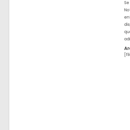
Se
Not
en
dis
qu
ad
Ar
[fi