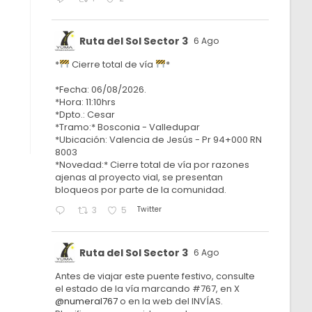
Ruta del Sol Sector 3
6 Ago
*
Cierre total de vía
*
*Fecha: 06/08/2026.
*Hora: 11:10hrs
*Dpto.: Cesar
*Tramo:* Bosconia - Valledupar
*Ubicación: Valencia de Jesús - Pr 94+000 RN
8003
*Novedad:* Cierre total de vía por razones
ajenas al proyecto vial, se presentan
bloqueos por parte de la comunidad.
Twitter
3
5
Ruta del Sol Sector 3
6 Ago
Antes de viajar este puente festivo, consulte
el estado de la vía marcando #767, en X
@numeral767
o en la web del INVÍAS.