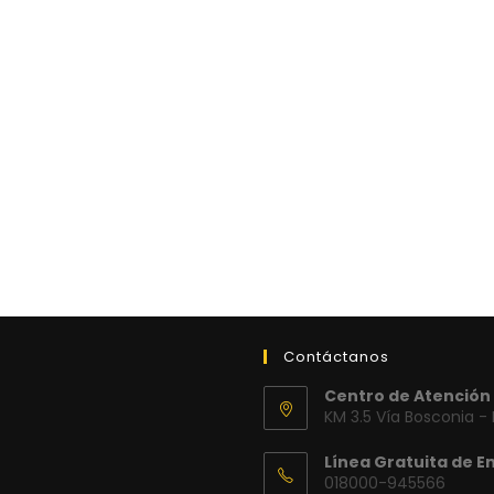
Contáctanos
Centro de Atención 
KM 3.5 Vía Bosconia -
Línea Gratuita de E
018000-945566