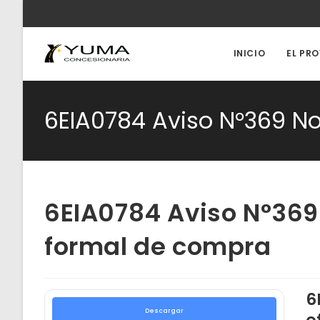
Ir
al
contenido
INICIO
EL PR
6EIA0784 Aviso N°369 No
6EIA0784 Aviso N°369 
formal de compra
6
Descargar