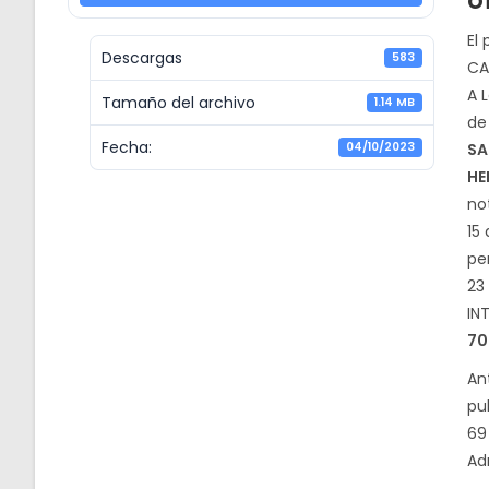
o
El
Descargas
583
CAL
A L
Tamaño del archivo
1.14 MB
de
Fecha:
04/10/2023
SA
HE
no
15
pe
23
IN
70
An
pu
69
Ad