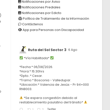
Notificaciones por Aviso
Notificaciones Prediales
Notificaciones por Edicto
)
Política de Tratamiento de la Información
o
Contáctenos
App para Personas con Discapacidad
e
Ruta del Sol Sector 3
6 Ago
*Vía Habilitada*
*Fecha:* 06/08/2026.
*Hora:* 15:30hrs
*Dpto.:* Cesar.
*Tramo:* Bosconia - Valledupar.
*Ubicación:* Valencia de Jesús - Pr 94+000
RN8003.
o
*Se espera congestión debido al
restablecimiento paulatino del tránsito*
Twitter
1
2