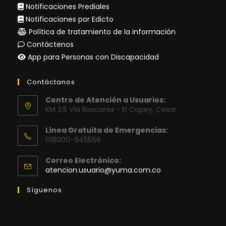
Notificaciones Prediales
Notificaciones por Edicto
Política de tratamiento de la información
Contáctenos
App para Personas con Discapacidad
Contáctanos
Centro de Atención a Usuarios:
KM 3.5 Vía Bosconia - El Copey, Cesar
Línea Gratuita de Emergencias:
018000-945566
Correo Electrónico:
Se
atencion.usuario@yuma.com.co
abre
en
Síguenos
tu
aplicación