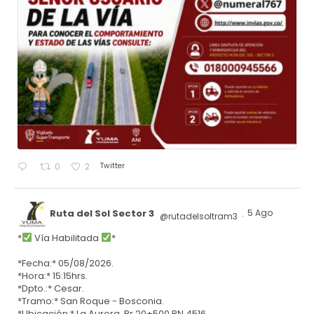
Twitter
0
2
Ruta del Sol Sector 3
5 Ago
@rutadelsoltram3
·
*
Vía Habilitada
*
*Fecha:* 05/08/2026.
*Hora:* 15:15hrs.
*Dpto.:* Cesar.
*Tramo:* San Roque - Bosconia.
*Ubicación:* La Aurora, Pr 20+500 RN 4516.