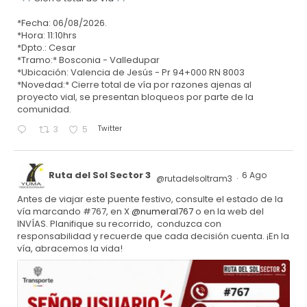
*Fecha: 06/08/2026.
*Hora: 11:10hrs
*Dpto.: Cesar
*Tramo:* Bosconia - Valledupar
*Ubicación: Valencia de Jesús - Pr 94+000 RN 8003
*Novedad:* Cierre total de vía por razones ajenas al
proyecto vial, se presentan bloqueos por parte de la
comunidad.
Twitter
3
5
Ruta del Sol Sector 3
6 Ago
@rutadelsoltram3
·
Antes de viajar este puente festivo, consulte el estado de la
vía marcando #767, en X
@numeral767
o en la web del
INVÍAS. Planifique su recorrido, conduzca con
responsabilidad y recuerde que cada decisión cuenta. ¡En la
vía, abracemos la vida!