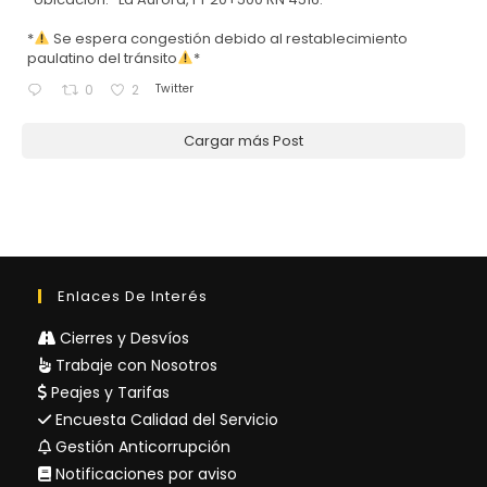
*
Se espera congestión debido al restablecimiento
paulatino del tránsito
*
Twitter
0
2
Cargar más Post
Enlaces De Interés
Cierres y Desvíos
Trabaje con Nosotros
Peajes y Tarifas
Encuesta Calidad del Servicio
Gestión Anticorrupción
Notificaciones por aviso