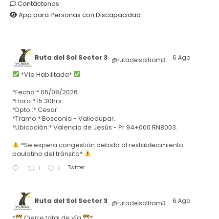
Contáctenos
App para Personas con Discapacidad
Ruta del Sol Sector 3
6 Ago
@rutadelsoltram3
·
*Vía Habilitada*
*Fecha:* 06/08/2026.
*Hora:* 15:30hrs
*Dpto.:* Cesar.
*Tramo:* Bosconia - Valledupar.
*Ubicación:* Valencia de Jesús - Pr 94+000 RN8003.
*Se espera congestión debido al restablecimiento
paulatino del tránsito*
Twitter
1
2
Ruta del Sol Sector 3
6 Ago
@rutadelsoltram3
·
*
Cierre total de vía
*