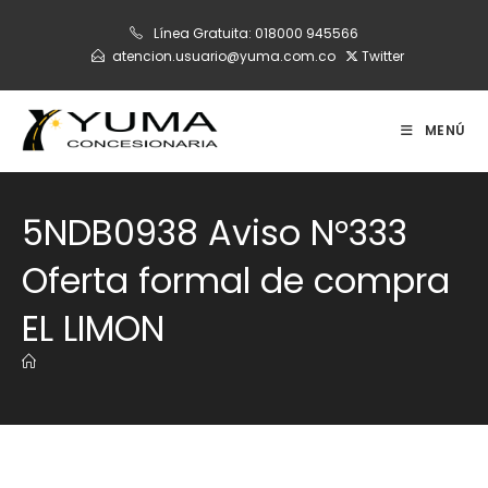
Ir
Línea Gratuita:
018000 945566
al
atencion.usuario@yuma.com.co
Twitter
contenido
MENÚ
5NDB0938 Aviso N°333
Oferta formal de compra
EL LIMON