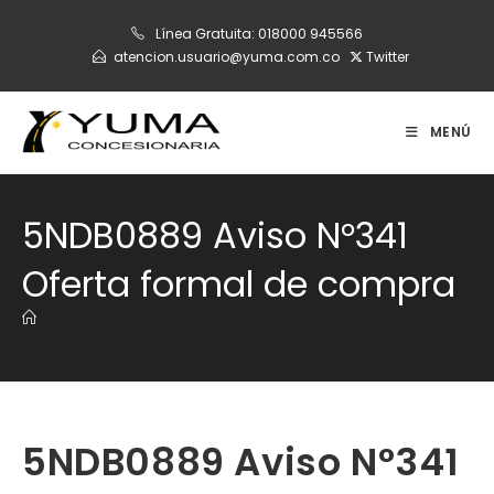
Ir
Línea Gratuita:
018000 945566
al
atencion.usuario@yuma.com.co
Twitter
contenido
MENÚ
5NDB0889 Aviso N°341
Oferta formal de compra
5NDB0889 Aviso N°341