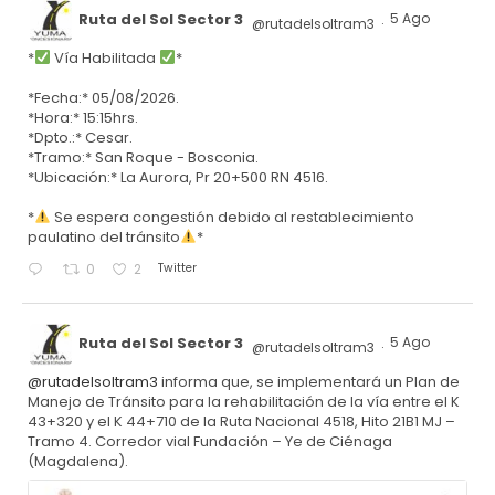
Ruta del Sol Sector 3
5 Ago
@rutadelsoltram3
·
*
Vía Habilitada
*
*Fecha:* 05/08/2026.
*Hora:* 15:15hrs.
*Dpto.:* Cesar.
*Tramo:* San Roque - Bosconia.
*Ubicación:* La Aurora, Pr 20+500 RN 4516.
*
Se espera congestión debido al restablecimiento
paulatino del tránsito
*
Twitter
0
2
Ruta del Sol Sector 3
5 Ago
@rutadelsoltram3
·
@rutadelsoltram3
informa que, se implementará un Plan de
Manejo de Tránsito para la rehabilitación de la vía entre el K
43+320 y el K 44+710 de la Ruta Nacional 4518, Hito 21B1 MJ –
Tramo 4. Corredor vial Fundación – Ye de Ciénaga
(Magdalena).