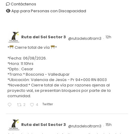
Contáctenos
App para Personas con Discapacidad
Ruta del Sol Sector 3
12h
@rutadelsoltram3
·
*
Cierre total de vía
*
*Fecha: 06/08/2026.
*Hora: 11:10hrs
*Dpto.: Cesar
*Tramo:* Bosconia - Valledupar
*Ubicación: Valencia de Jesús - Pr 94+000 RN 8003
*Novedad:* Cierre total de vía por razones ajenas al
proyecto vial, se presentan bloqueos por parte de la
comunidad.
Twitter
2
4
Ruta del Sol Sector 3
15h
@rutadelsoltram3
·