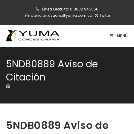
Ir
Línea Gratuita:
018000 945566
al
atencion.usuario@yuma.com.co
Twitter
contenido
MENÚ
5NDB0889 Aviso de
Citación
5NDB0889 Aviso de