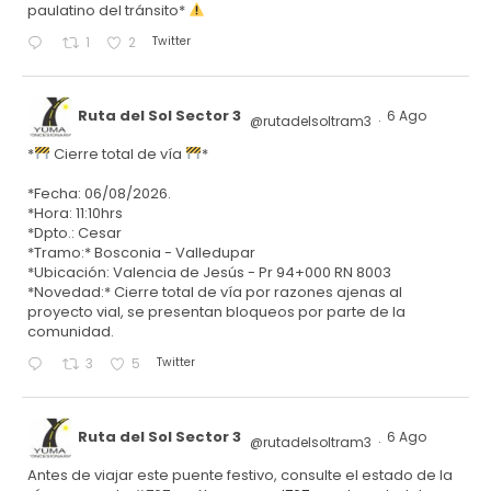
paulatino del tránsito*
Twitter
1
2
Ruta del Sol Sector 3
6 Ago
@rutadelsoltram3
·
*
Cierre total de vía
*
*Fecha: 06/08/2026.
*Hora: 11:10hrs
*Dpto.: Cesar
*Tramo:* Bosconia - Valledupar
*Ubicación: Valencia de Jesús - Pr 94+000 RN 8003
*Novedad:* Cierre total de vía por razones ajenas al
proyecto vial, se presentan bloqueos por parte de la
comunidad.
Twitter
3
5
Ruta del Sol Sector 3
6 Ago
@rutadelsoltram3
·
Antes de viajar este puente festivo, consulte el estado de la