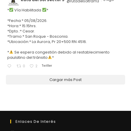
@rutadelsoltram3
·
*
Vía Habilitada
*
*Fecha:* 05/08/2026.
*Hora:* 15:15hrs.
*Dpto.:* Cesar.
*Tramo:* San Roque - Bosconia.
*Ubicación:* La Aurora, Pr 20+500 RN 4516.
*
Se espera congestión debido al restablecimiento
paulatino del tránsito
*
Twitter
0
2
Cargar más Post
Enlaces De Interés