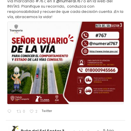
vía marcando #767, en X
@numeral767
o en la web del
INVÍAS. Planifique su recorrido, conduzca con
responsabilidad y recuerde que cada decisión cuenta. ¡En la
vía, abracemos la vida!
Twitter
0
2
Ruta del Sol Sector 3
5 Ago